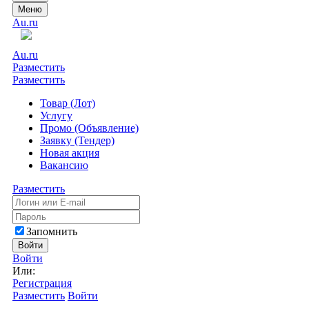
Меню
Au.ru
Au.ru
Разместить
Разместить
Товар (Лот)
Услугу
Промо (Объявление)
Заявку (Тендер)
Новая акция
Вакансию
Разместить
Запомнить
Войти
Войти
Или:
Регистрация
Разместить
Войти