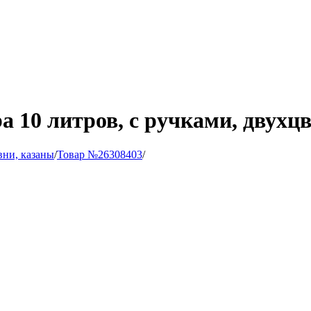
a 10 литров, с ручками, двухц
ни, казаны
/
Товар №26308403
/