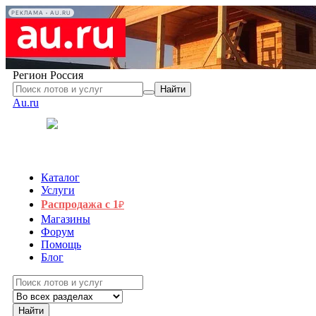
РЕКЛАМА • AU.RU
Регион
Россия
Найти
Au.ru
Каталог
Услуги
Распродажа с 1
₽
Магазины
Форум
Помощь
Блог
Найти