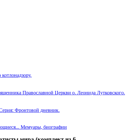
 котлонадзору.
священника Православной Церкви о. Леонида Лутковского.
 Серия: Фронтовой дневник.
тисты мира (комплект из 6...