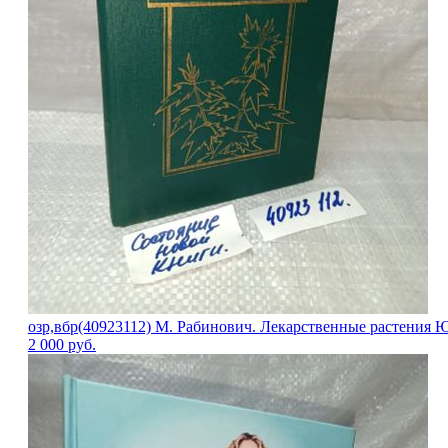
озр,вбр(40923112) М. Рабинович. Лекарственные растения 
2 000
руб.