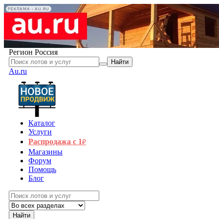
РЕКЛАМА • AU.RU
Регион
Россия
Найти
Au.ru
Каталог
Услуги
Распродажа с 1
₽
Магазины
Форум
Помощь
Блог
Найти