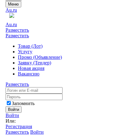
Меню
Au.ru
Au.ru
Разместить
Разместить
Товар (Лот)
Услугу
Промо (Объявление)
Заявку (Тендер)
Новая акция
Вакансию
Разместить
Запомнить
Войти
Войти
Или:
Регистрация
Разместить
Войти