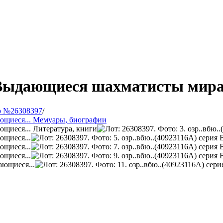
я Выдающиеся шахматисты мира 
р №26308397
/