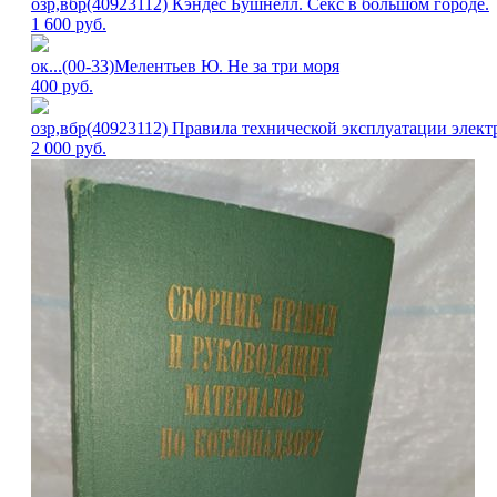
озр,вбр(40923112) Кэндес Бушнелл. Секс в большом городе.
1 600
руб.
ок...(00-33)Мелентьев Ю. Не за три моря
400
руб.
озр,вбр(40923112) Правила технической эксплуатации элект
2 000
руб.