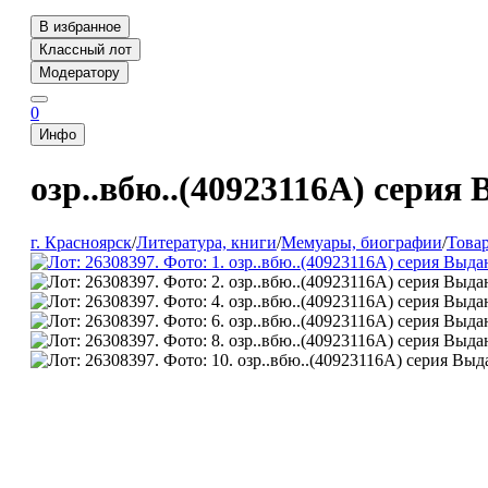
В избранное
Классный лот
Модератору
0
Инфо
озр..вбю..(40923116А) сери
г. Красноярск
/
Литература, книги
/
Мемуары, биографии
/
Това