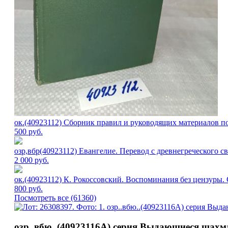
ок.(40923112) Сборник правил и руководящих материалов по
500
руб.
озр,вбр(40923112) Евангелие. Перевод с древнегреческого 
2 000
руб.
ок.(40923112) К. Рокоссовский. Воспоминания без цензуры.
800
руб.
Посмотреть все (61360)
озр..вбю..(40923116А) серия Выдающиеся шахма