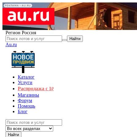
РЕКЛАМА • AU.RU
Регион
Россия
Найти
Au.ru
Каталог
Услуги
Распродажа с 1
₽
Магазины
Форум
Помощь
Блог
Найти