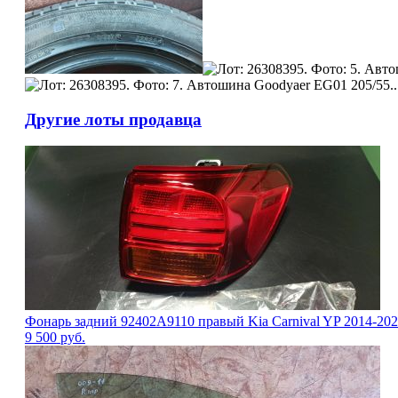
Другие лоты продавца
Фонарь задний 92402A9110 правый Kia Carnival YP 2014-20
9 500
руб.