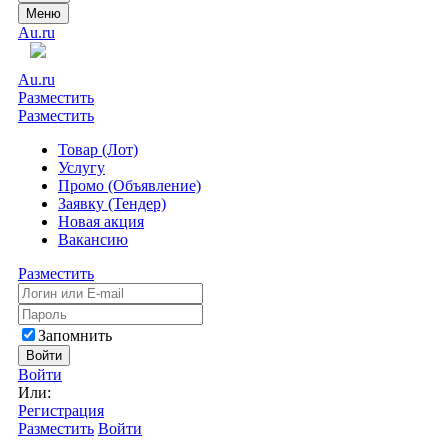
Меню
Au.ru
Au.ru
Разместить
Разместить
Товар (Лот)
Услугу
Промо (Объявление)
Заявку (Тендер)
Новая акция
Вакансию
Разместить
Запомнить
Войти
Войти
Или:
Регистрация
Разместить
Войти