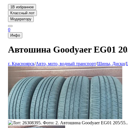
1
В избранное
Классный лот
Модератору
0
Инфо
Автошина Goodyaer EG01 20
г. Красноярск
/
Авто, мото, водный транспорт
/
Шины, Диски
/