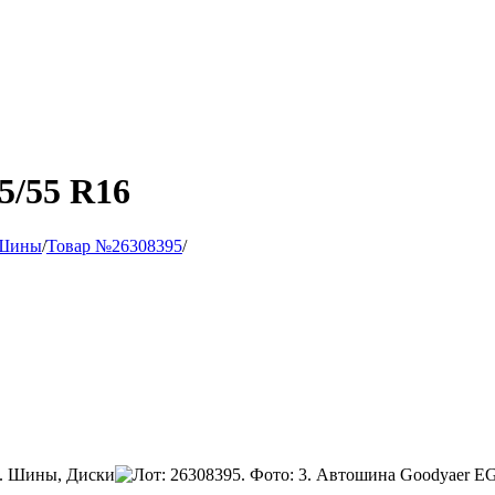
5/55 R16
Шины
/
Товар №26308395
/