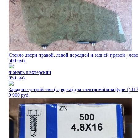
Стекло двери правой, левой передней и задней правой , лево
500
руб.
Фонарь шахтерский
950
руб.
Зарядное устройство (зарядка) для электромобиля (type 1) J1
9 900
руб.