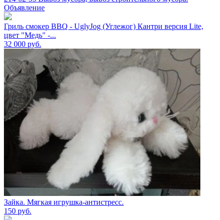
Объявление
Гриль смокер BBQ - UglyJog (Углежог) Кантри версия Lite,
цвет "Медь" -...
32 000
руб.
Зайка. Мягкая игрушка-антистресс.
150
руб.