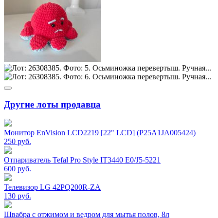
Другие лоты продавца
Монитор EnVision LCD2219 [22" LCD] (P25A1JA005424)
250
руб.
Отпариватель Tefal Pro Style IT3440 E0/J5-5221
600
руб.
Телевизор LG 42PQ200R-ZA
130
руб.
Швабра с отжимом и ведром для мытья полов, 8л