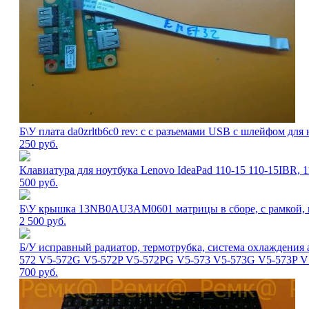
Б\У плата da0zrltb6c0 rev: c с разъемами USB с шлейфом для 
250
руб.
Клавиатура для ноутбука Lenovo IdeaPad 110-15 110-15IBR,
500
руб.
Б\У крышка 13NB0AU3AM0601 матрицы в сборе, с рамкой, п
2 500
руб.
Б/У исправный радиатор, термотрубка, система охлаждения 
572 V5-572G V5-572P V5-572PG V5-573 V5-573G V5-573P 
700
руб.