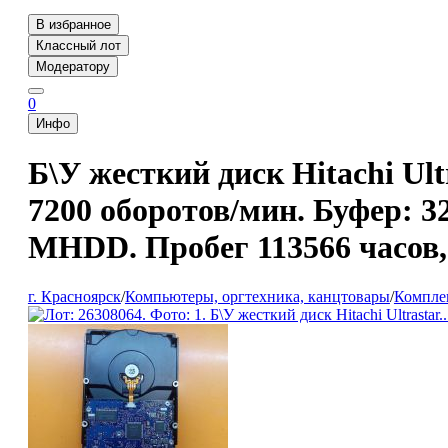
В избранное
Классный лот
Модератору
0
Инфо
Б\У жесткий диск Hitachi Ul
7200 оборотов/мин. Буфер: 
MHDD. Пробег 113566 часов,
г. Красноярск
/
Компьютеры, оргтехника, канцтовары
/
Компле