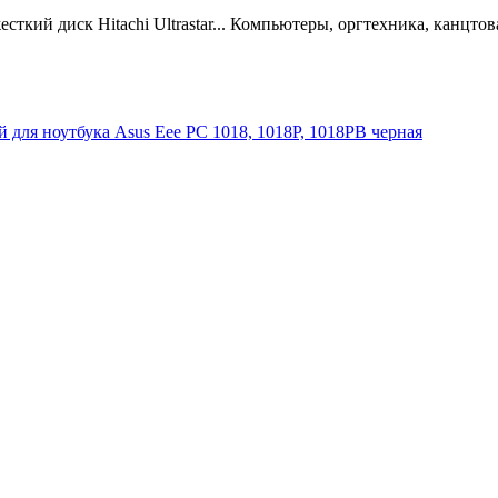
й для ноутбука Asus Eee PC 1018, 1018P, 1018PB черная