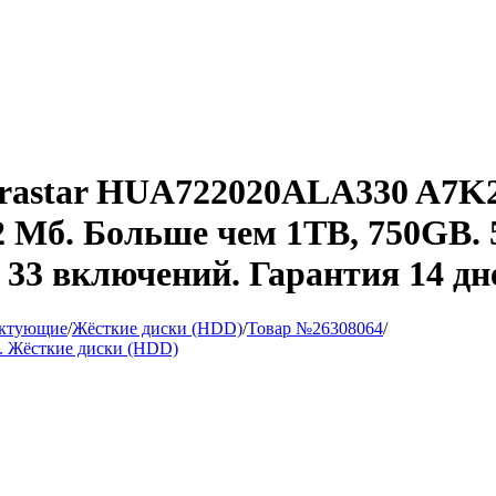
trastar HUA722020ALA330 A7K20
32 Мб. Больше чем 1TB, 750GB.
 33 включений. Гарантия 14 д
ктующие
/
Жёсткие диски (HDD)
/
Товар №26308064
/