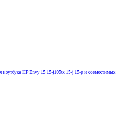
оутбука HP Envy 15 15-j105tx 15-j 15-p и совместимых