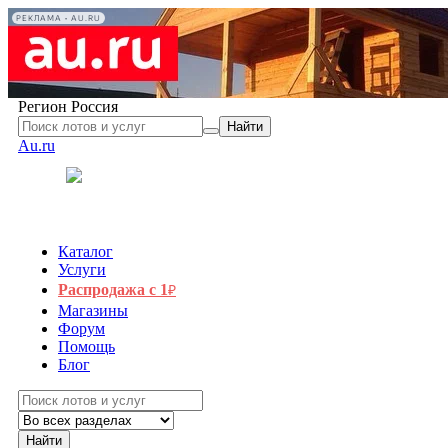
РЕКЛАМА • AU.RU
Регион
Россия
Найти
Au.ru
Каталог
Услуги
Распродажа с 1
₽
Магазины
Форум
Помощь
Блог
Найти