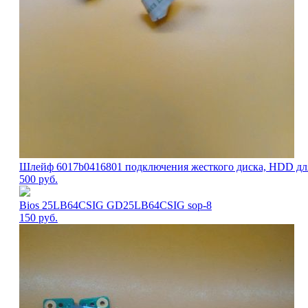
Шлейф 6017b0416801 подключения жесткого диска, HDD для н
500
руб.
Bios 25LB64CSIG GD25LB64CSIG sop-8
150
руб.