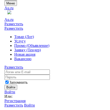
Меню
Au.ru
Au.ru
Разместить
Разместить
Товар (Лот)
Услугу
Промо (Объявление)
Заявку (Тендер)
Новая акция
Вакансию
Разместить
Запомнить
Войти
Войти
Или:
Регистрация
Разместить
Войти