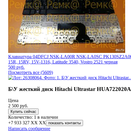
Клавиатура 04DFCJ NSK-LA00R NSK-LA0SC PK130SZ2A00 PK130S
15R, 15RV, 15V-1316, Latitude 3540, Vostro 2521 черная
500
руб.
Посмотреть все (5609)
Б\У жесткий диск Hitachi Ultrastar HUA722020A
Цена
2 500
руб.
Купить сейчас
Количество: 1 в наличии
+7 933 327 XX XX
показать контакты
Написать сообщение