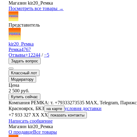
Магазин kir20_Ремка
Посмотреть все товары →
Представитель
kir20_Ремка
Ремка
4767
Отзывы
+12244
/
−5
Задать вопрос
Классный лот
Модератору
Цена
2 500
руб.
Купить сейчас
Компания РЕМКА: т. +79333273535 MAX, Telegram, Парижск
Красноярск, БКЗ
условия доставки
на карте
+7 933 327 XX XX
показать контакты
Написать сообщение
Магазин kir20_Ремка
О продавце
Все товары