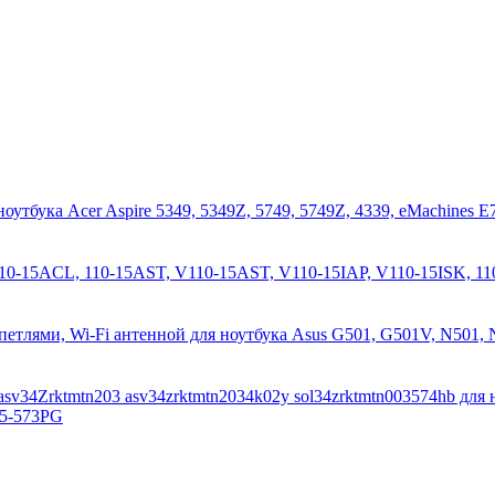
ноутбука Acer Aspire 5349, 5349Z, 5749, 5749Z, 4339, eMachines E
 110-15ACL, 110-15AST, V110-15AST, V110-15IAP, V110-15ISK, 11
етлями, Wi-Fi антенной для ноутбука Asus G501, G501V, N501,
asv34Zrktmtn203 asv34zrktmtn2034k02y sol34zrktmtn003574hb для
V5-573PG