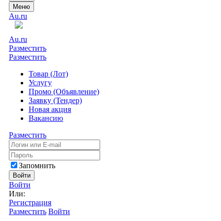
Меню
Au.ru
Au.ru
Разместить
Разместить
Товар (Лот)
Услугу
Промо (Объявление)
Заявку (Тендер)
Новая акция
Вакансию
Разместить
Запомнить
Войти
Войти
Или:
Регистрация
Разместить
Войти