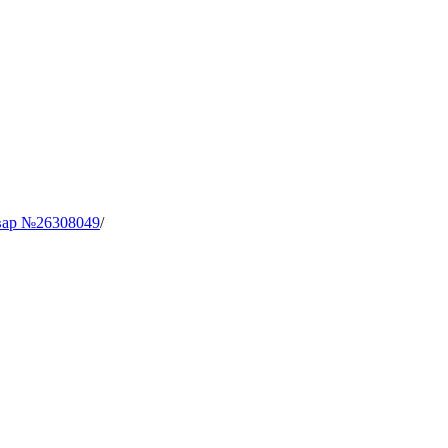
вар №26308049
/