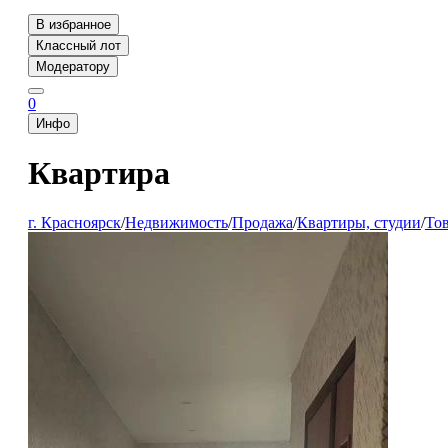
В избранное
Классный лот
Модератору
0
Инфо
Квартира
г. Красноярск
/
Недвижимость
/
Продажа
/
Квартиры, студии
/
То