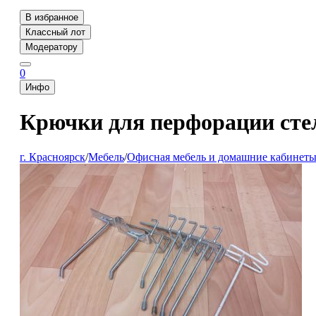
В избранное
Классный лот
Модератору
0
Инфо
Крючки для перфорации сте
г. Красноярск
/
Мебель
/
Офисная мебель и домашние кабинет