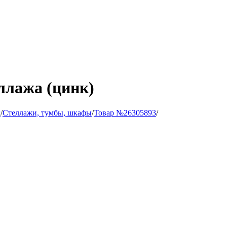
ллажа (цинк)
ы
/
Стеллажи, тумбы, шкафы
/
Товар №26305893
/