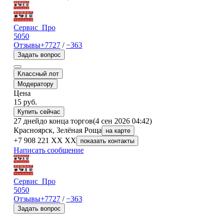
Сервис_Про
5050
Отзывы
+7727
/
−363
Задать вопрос
Классный лот
Модератору
Цена
15
руб.
Купить сейчас
27 дней
до конца торгов
(4 сен 2026 04:42)
Красноярск, Зелёная Роща
на карте
+7 908 221 XX XX
показать контакты
Написать сообщение
Сервис_Про
5050
Отзывы
+7727
/
−363
Задать вопрос