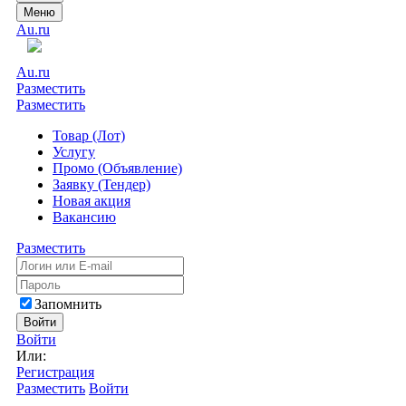
Меню
Au.ru
Au.ru
Разместить
Разместить
Товар (Лот)
Услугу
Промо (Объявление)
Заявку (Тендер)
Новая акция
Вакансию
Разместить
Запомнить
Войти
Войти
Или:
Регистрация
Разместить
Войти