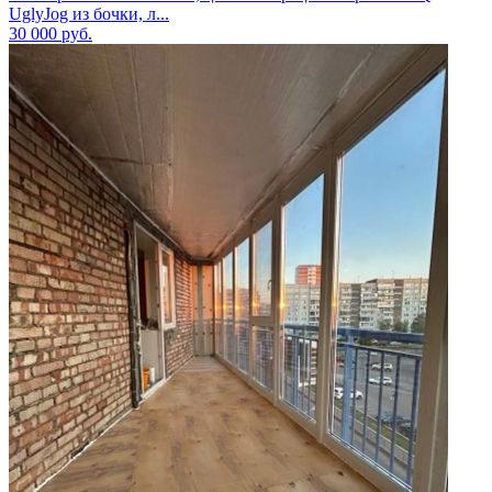
UglyJog из бочки, л...
30 000
руб.