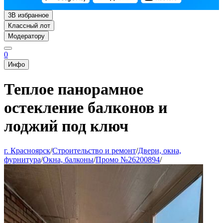
3
В избранное
Классный лот
Модератору
0
Инфо
Теплое панорамное
остекление балконов и
лоджий под ключ
г. Красноярск
/
Строительство и ремонт
/
Двери, окна,
фурнитура
/
Окна, балконы
/
Промо №26200894
/