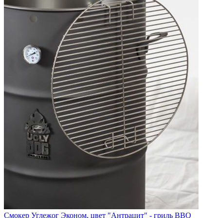
Смокер Углежог Эконом, цвет "Антрацит" - гриль BBQ