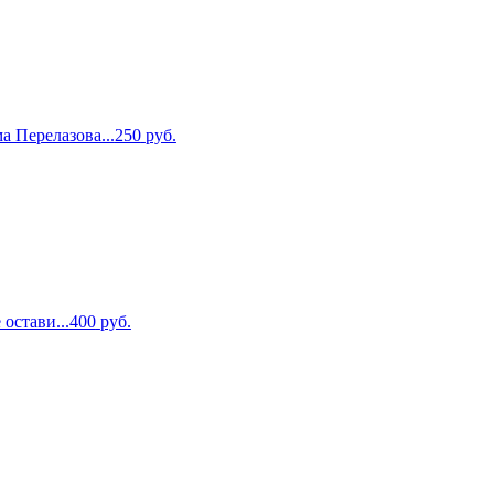
а Перелазова...
250
руб.
 остави...
400
руб.