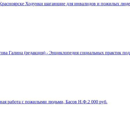
Красноярске Ходунки шагающие для инвалидов и пожилых людей
ова Галина (редакция) - Энциклопедия социальных практик по
я работа с пожилыми людьми, Басов Н.Ф.
2 000
руб.