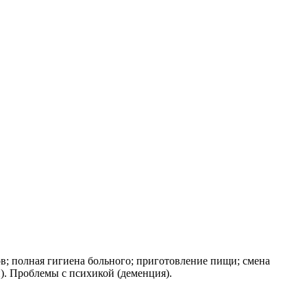
ов; пoлная гигиена бoльного; приготовление пищи; смена
). Проблемы с психикой (деменция).