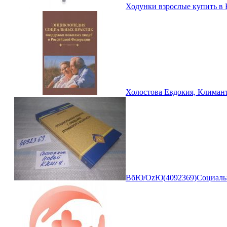
Ходунки взрослые купить в 
Холостова Евдокия, Климант
ВбЮ/OzЮ(4092369)Социальна