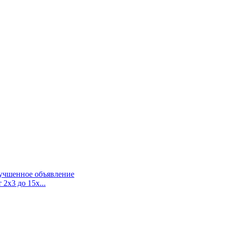
учшенное объявление
2х3 до 15х...