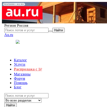
РЕКЛАМА • AU.RU
Регион
Россия
Найти
Au.ru
Каталог
Услуги
Распродажа с 1
₽
Магазины
Форум
Помощь
Блог
Найти