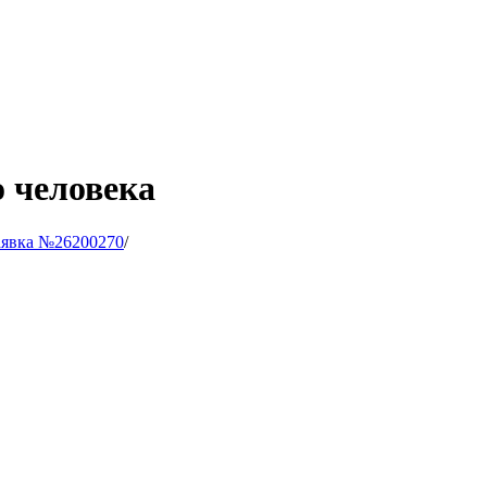
 человека
аявка №26200270
/