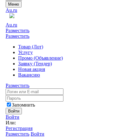
Меню
Au.ru
Au.ru
Разместить
Разместить
Товар (Лот)
Услугу
Промо (Объявление)
Заявку (Тендер)
Новая акция
Вакансию
Разместить
Запомнить
Войти
Войти
Или:
Регистрация
Разместить
Войти