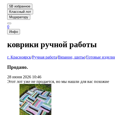
5
В избранное
Классный лот
Модератору
0
Инфо
коврики ручной работы
г. Красноярск
/
Ручная работа
/
Вязание, шитье
/
Готовые издели
Продано.
28 июня 2026 10:46
Этот лот уже не продается, но мы нашли для вас похожие