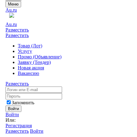
Меню
Au.ru
Au.ru
Разместить
Разместить
Товар (Лот)
Услугу
Промо (Объявление)
Заявку (Тендер)
Новая акция
Вакансию
Разместить
Запомнить
Войти
Войти
Или:
Регистрация
Разместить
Войти