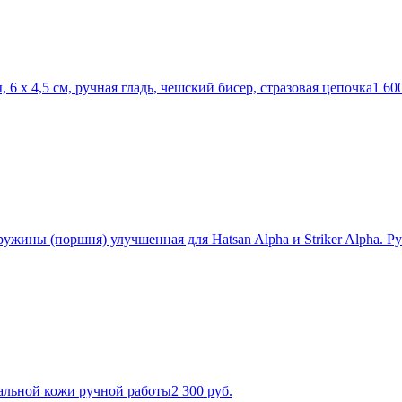
 6 х 4,5 см, ручная гладь, чешский бисер, стразовая цепочка
1 60
ужины (поршня) улучшенная для Hatsan Alpha и Striker Alpha. Ру
альной кожи ручной работы
2 300
руб.