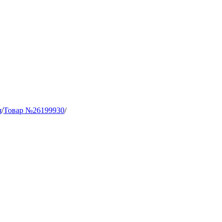
я
/
Товар №26199930
/