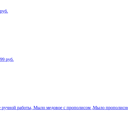
руб.
99
руб.
ручной работы, Мыло медовое с прополисом ,Мыло прополисн