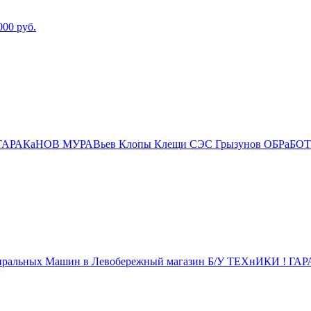
000
руб.
АКаНОВ МУРАВьев Клопы Клещи СЭС Грызунов ОБРаБОТК
льных Машин в Левобережный магазин Б/У ТЕХнИКИ ! ГАРА