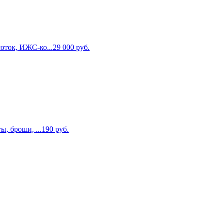
оток, ИЖС-ко...
29 000
руб.
, броши, ...
190
руб.