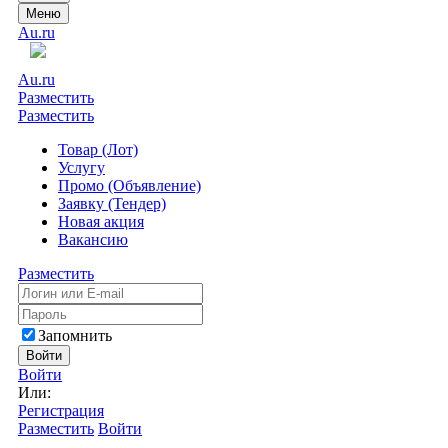
Меню
Au.ru
Au.ru
Разместить
Разместить
Товар (Лот)
Услугу
Промо (Объявление)
Заявку (Тендер)
Новая акция
Вакансию
Разместить
Запомнить
Войти
Войти
Или:
Регистрация
Разместить
Войти