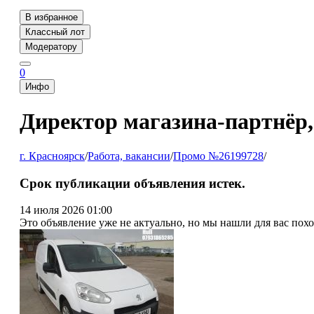
В избранное
Классный лот
Модератору
0
Инфо
Директор магазина-партнёр, 
г. Красноярск
/
Работа, вакансии
/
Промо №26199728
/
Срок публикации объявления истек.
14 июля 2026 01:00
Это объявление уже не актуально, но мы нашли для вас пох