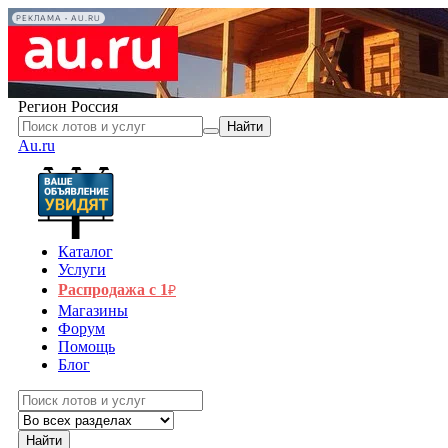
РЕКЛАМА • AU.RU
Регион
Россия
Найти
Au.ru
Каталог
Услуги
Распродажа с 1
₽
Магазины
Форум
Помощь
Блог
Найти