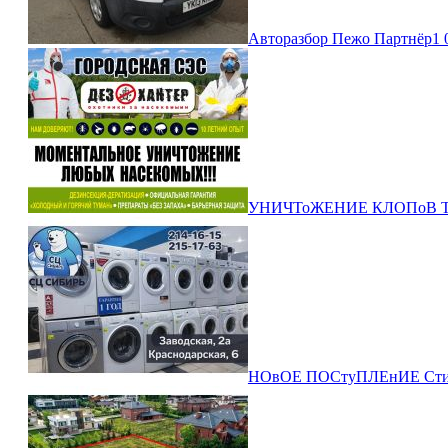
Авторазбор Пежо Партнёр
1 
УНИЧТоЖЕНИЕ КЛОПоВ ТАР
НОвОЕ ПОСтуПЛЕнИЕ Стира