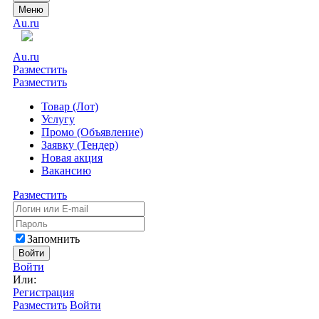
Меню
Au.ru
Au.ru
Разместить
Разместить
Товар (Лот)
Услугу
Промо (Объявление)
Заявку (Тендер)
Новая акция
Вакансию
Разместить
Запомнить
Войти
Войти
Или:
Регистрация
Разместить
Войти