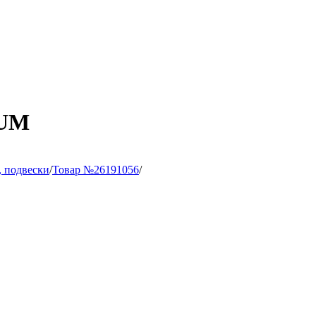
IUM
 подвески
/
Товар №26191056
/