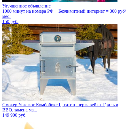
Улучшенное объявление
1000 минут на номера РФ + Безлимитный интернет = 300 руб/
мес!
150
руб.
Смокер Углежог Комбобокс L, сатин, нержавейка. Гриль и
BBQ, замена ма...
149 900
руб.