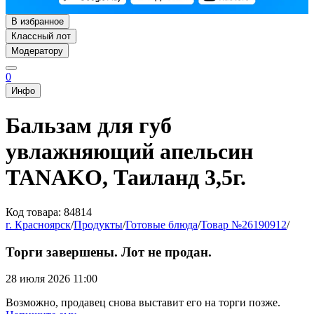
В избранное
Классный лот
Модератору
0
Инфо
Бальзам для губ
увлажняющий апельсин
TANAKO, Таиланд 3,5г.
Код товара: 84814
г. Красноярск
/
Продукты
/
Готовые блюда
/
Товар №26190912
/
Торги завершены. Лот не продан.
28 июля 2026 11:00
Возможно, продавец снова выставит его на торги позже.