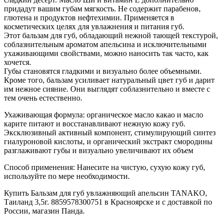
придадут вашим губам мягкость. Не содержит парабенов,
глютена и продуктов нефтехимии. Применяется в
косметических целях для увлажнения и питания губ.
Этот бальзам для губ, обладающий нежной тающей текстурой,
соблазнительным ароматом апельсина и исключительными
ухаживающими свойствами, можно наносить так часто, как
хочется.
Губы становятся гладкими и визуально более объемными.
Кроме того, бальзам усиливает натуральный цвет губ и дарит
им нежное сияние. Они выглядят соблазнительно и вместе с
тем очень естественно.
Ухаживающая формула: органическое масло какао и масло
карите питают и восстанавливают нежную кожу губ.
Эксклюзивный активный компонент, стимулирующий синтез
гиалуроновой кислоты, и органический экстракт смородины
разглаживают губы и визуально увеличивают их объем
Способ применения: Нанесите на чистую, сухую кожу губ,
используйте по мере необходимости.
Купить Бальзам для губ увлажняющий апельсин TANAKO,
Таиланд 3,5г. 8859578300751 в Красноярске и с доставкой по
России, магазин Панда.