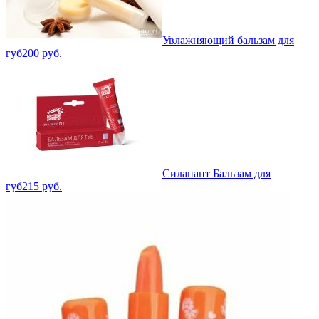
Увлажняющий бальзам для
губ
200
руб.
Силапант Бальзам для
губ
215
руб.