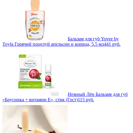
Бальзам для губ Yovee by
Toyfa Горячий поцелуй апельсин и корица, 5.5 мл
441
руб.
Нежный Лён Бальзам для губ
«Брусника + витамин Е», стик (Гост)
115
руб.