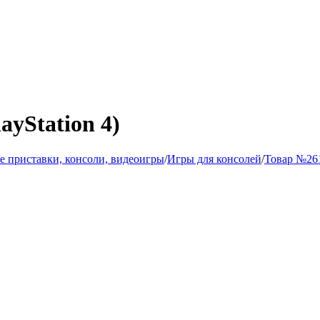
ayStation 4)
 приставки, консоли, видеоигры
/
Игры для консолей
/
Товар №26