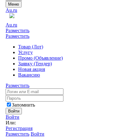
Меню
Au.ru
Au.ru
Разместить
Разместить
Товар (Лот)
Услугу
Промо (Объявление)
Заявку (Тендер)
Новая акция
Вакансию
Разместить
Запомнить
Войти
Войти
Или:
Регистрация
Разместить
Войти