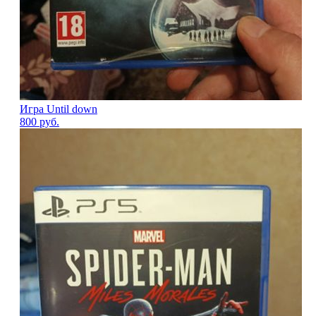
Игра Until down
800
руб.