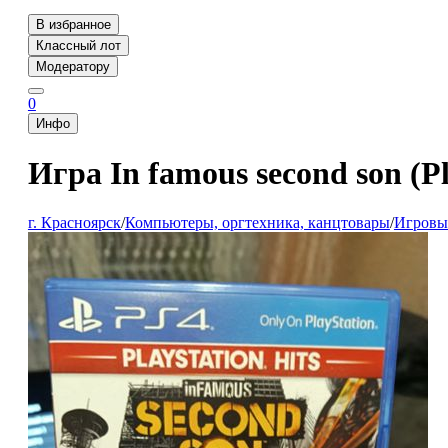
В избранное
Классный лот
Модератору
0
Инфо
Игра In famous second son (Pl
г. Красноярск
/
Компьютеры, оргтехника, канцтовары
/
Игровые