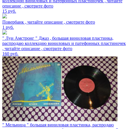
коллекцию виниловых и патефонных пластиночек , читайте
описание , смотрите фото
15
руб.
Повербанк , читайте описание , смотрите фото
1
руб.
" Луи Амстронг " Джаз , большая виниловая пластинка,
распродаю коллекцию виниловых и патефонных пластиночек
, читайте описание , смотрите фото
160
руб.
" Мельница " большая виниловая пластинка, распродаю