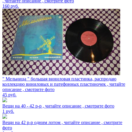
, читайте описание , смотрите фото
160
руб.
" Мельница " большая виниловая пластинка, распродаю
коллекцию виниловых и патефонных пластиночек , читайте
описание , смотрите фото
45
руб.
Вещи на 40 - 42 р-р , читайте описание , смотрите фото
1
руб.
Вещи на 42 р-р одним лотом , читайте описание , смотрите
фото