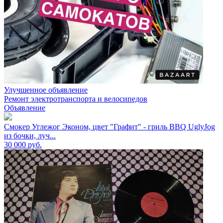
Улучшенное объявление
Ремонт электротранспорта и велосипедов
Объявление
Смокер Углежог Эконом, цвет "Графит" - гриль BBQ UglyJog
из бочки, луч...
30 000
руб.