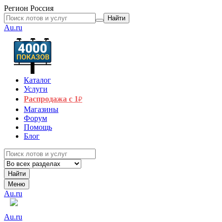
Регион
Россия
Найти
Au.ru
Каталог
Услуги
Распродажа с 1
₽
Магазины
Форум
Помощь
Блог
Найти
Меню
Au.ru
Au.ru