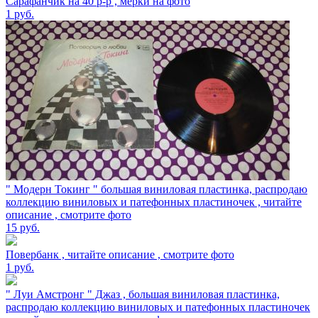
Сарафанчик на 40 р-р , мерки на фото
1
руб.
" Модерн Токинг " большая виниловая пластинка, распродаю
коллекцию виниловых и патефонных пластиночек , читайте
описание , смотрите фото
15
руб.
Повербанк , читайте описание , смотрите фото
1
руб.
" Луи Амстронг " Джаз , большая виниловая пластинка,
распродаю коллекцию виниловых и патефонных пластиночек