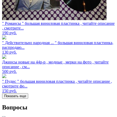
" Романсы " большая виниловая пластинка , читайте описание
, смотрите...
190
руб.
" Действительно народная ... " большая виниловая пластинка,
распродаю...
130
руб.
Джинсы новые на 44р-р , модные , мерки на фото , читайте
описание , см...
500
руб.
" Пудис " большая виниловая пластинка , читайте описание ,
смотрите фо...
150
руб.
Показать еще
Вопросы