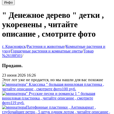
Инфо
" Денежное дерево " детки ,
укоренены , читайте
описание , смотрите фото
г. Красноярск
/
Растения и животные
/
Комнатные растения и
уход
/
Горшечные растения и комнатные цветы
/
Товар
№26188501
/
Продано.
23 июня 2026 16:26
Этот лот уже не продается, но мы нашли для вас похожие
" Классика " большая виниловая пластинка ,
читайте описание , смотрите фото
100
руб.
" Русские песни и романсы 1 " большая
виниловая пластинка , читайте описание , смотрите
фото
119
руб.
Патефонные пластинки , Антиквариат ,
глубочайшее ретро , 5 штук одним лотом , читайте описание ,