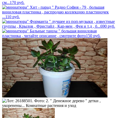
см...
170
руб.
" Хит - парад " Радио София - 79 , большая
виниловая пластинка , распродаю коллекцию пластиночек
...
110
руб.
" Форманта " лучшее из поп-музыки , известные
группы , Крылов , Фристайл , Кар-мен , Фея и т.д , б...
690
руб.
" Бальные танцы " большая виниловая
пластинка , читайте описание , смотрите фото
150
руб.