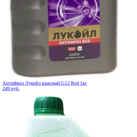
Антифриз Лукойл красный G12 Red 1кг
249
руб.