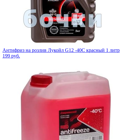
Антифриз на розлив Лукойл G12 -40C красный 1 литр
199
руб.