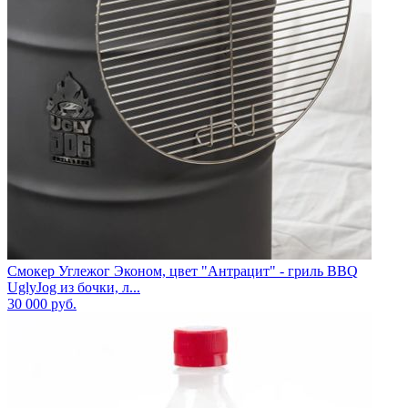
Смокер Углежог Эконом, цвет "Антрацит" - гриль BBQ
UglyJog из бочки, л...
30 000
руб.