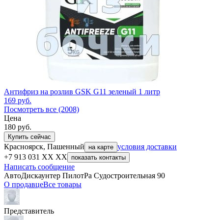
Антифриз на розлив GSK G11 зеленый 1 литр
169
руб.
Посмотреть все (2008)
Цена
180
руб.
Купить сейчас
Красноярск, Пашенный
условия доставки
на карте
+7 913 031 XX XX
показать контакты
Написать сообщение
АвтоДискаунтер ПилотРа Судостроительная 90
О продавце
Все товары
Представитель