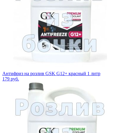
Антифриз на розлив GSK G12+ красный 1 литр
179
руб.