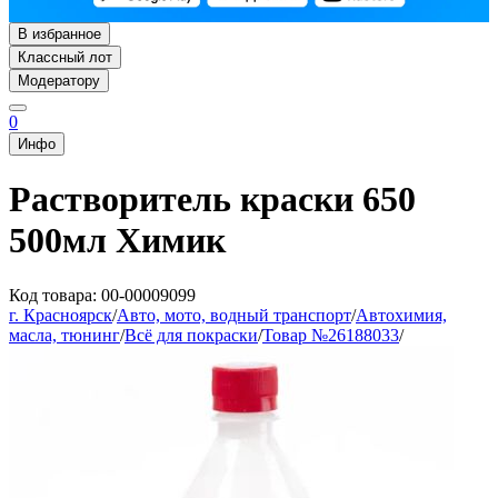
В избранное
Классный лот
Модератору
0
Инфо
Растворитель краски 650
500мл Химик
Код товара: 00-00009099
г. Красноярск
/
Авто, мото, водный транспорт
/
Автохимия,
масла, тюнинг
/
Всё для покраски
/
Товар №26188033
/