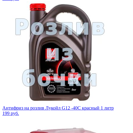
Антифриз на розлив Лукойл G12 -40C красный 1 литр
199
руб.