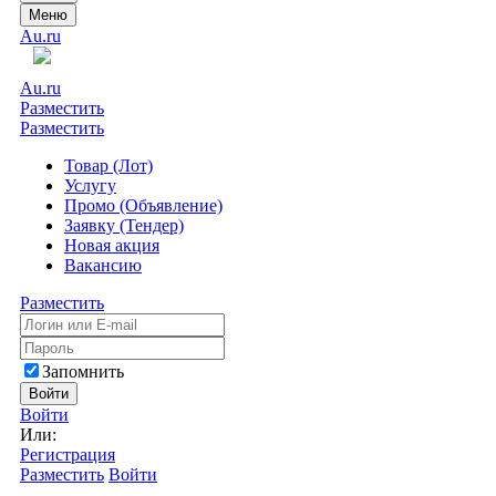
Меню
Au.ru
Au.ru
Разместить
Разместить
Товар (Лот)
Услугу
Промо (Объявление)
Заявку (Тендер)
Новая акция
Вакансию
Разместить
Запомнить
Войти
Войти
Или:
Регистрация
Разместить
Войти