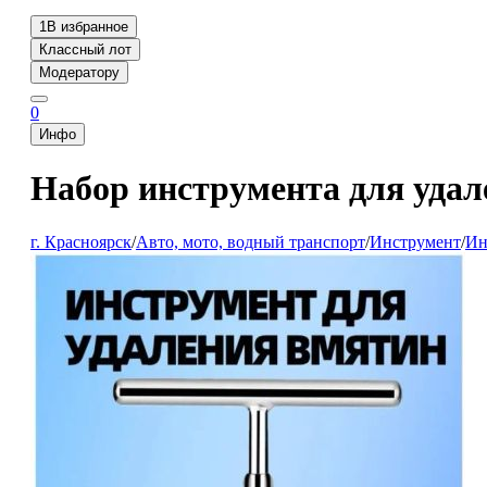
1
В избранное
Классный лот
Модератору
0
Инфо
Набор инструмента для удал
г. Красноярск
/
Авто, мото, водный транспорт
/
Инструмент
/
Ин