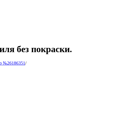
иля без покраски.
р №26186351
/