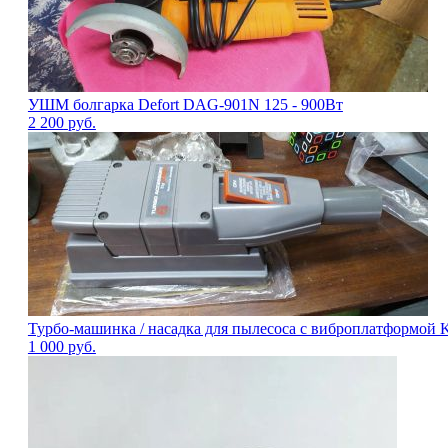
УШМ болгарка Defort DAG-901N 125 - 900Вт
2 200
руб.
Турбо-машинка / насадка для пылесоса с виброплатформой
1 000
руб.