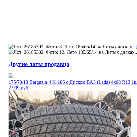
Другие лоты продавца
175/70/13 Barguzin-4 K-186 с Диском ВАЗ (Lada) 4х98 R13 1
2 999
руб.