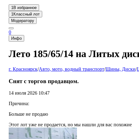
1
В избранное
1
Классный лот
Модератору
0
Инфо
Лето 185/65/14 на Литых дис
г. Красноярск
/
Авто, мото, водный транспорт
/
Шины, Диски
/
Снят с торгов продавцом.
14 июля 2026 10:47
Причина:
Больше не продаю
Этот лот уже не продается, но мы нашли для вас похожие