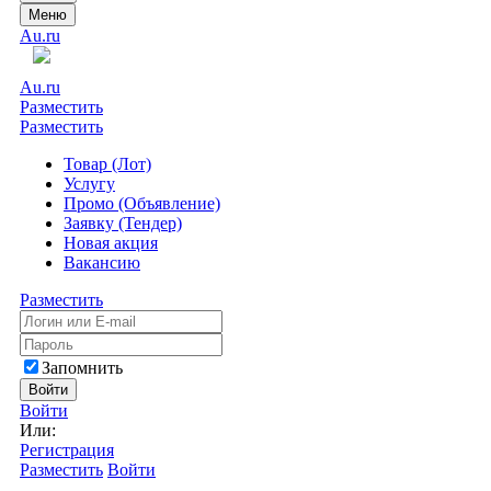
Меню
Au.ru
Au.ru
Разместить
Разместить
Товар (Лот)
Услугу
Промо (Объявление)
Заявку (Тендер)
Новая акция
Вакансию
Разместить
Запомнить
Войти
Войти
Или:
Регистрация
Разместить
Войти