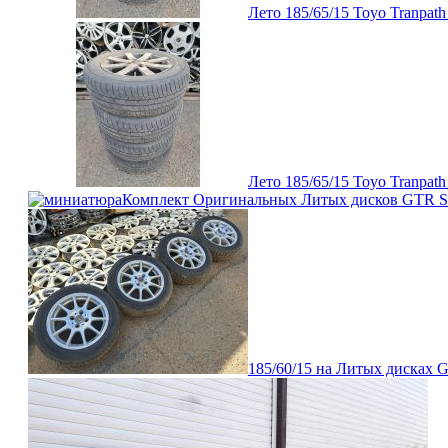
Лето 185/65/15 Toyo Tranpat
Лето 185/65/15 Toyo Tranpat
Комплект Оригинальных Литых дисков GTR St
185/60/15 на Литых дисках G