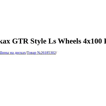
ках GTR Style Ls Wheels 4х100
Шины на дисках
/
Товар №26185302
/