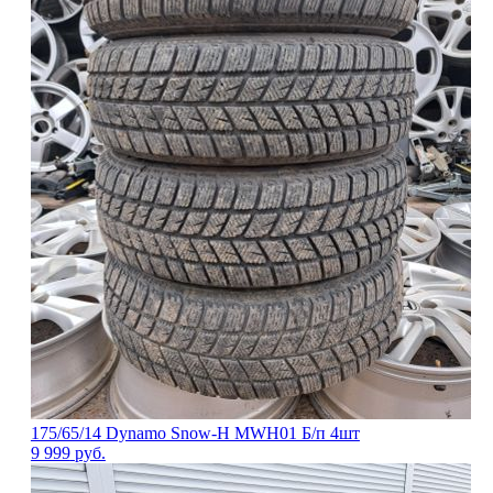
175/65/14 Dynamo Snow-H MWH01 Б/п 4шт
9 999
руб.