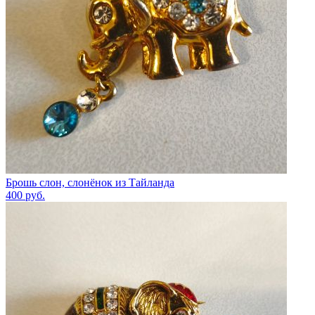
Брошь слон, слонёнок из Тайланда
400
руб.