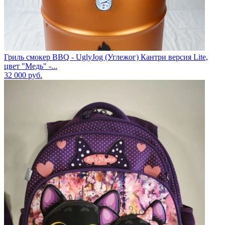
Гриль смокер BBQ - UglyJog (Углежог) Кантри версия Lite,
цвет "Медь" -...
32 000
руб.