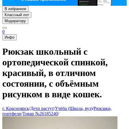
В избранное
Классный лот
Модератору
0
Инфо
Рюкзак школьный с
ортопедической спинкой,
красивый, в отличном
состоянии, с объёмным
рисунком в виде кошек.
г. Красноярск
/
Дети растут
/
Учёба (Школа, вуз)
/
Рюкзаки,
портфели
/
Товар №26185240
/