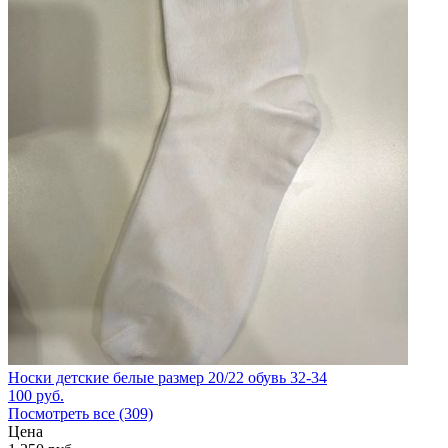
Носки детские белые размер 20/22 обувь 32-34
100
руб.
Посмотреть все (309)
Цена