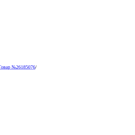
Товар №26185076
/