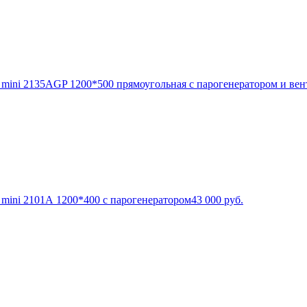
er mini 2135АGP 1200*500 прямоугольная с парогенератором и ве
er mini 2101А 1200*400 с парогенератором
43 000
руб.