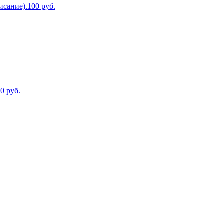
исание).
100
руб.
80
руб.