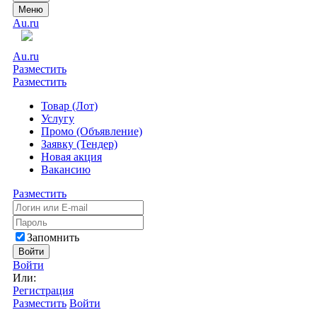
Меню
Au.ru
Au.ru
Разместить
Разместить
Товар (Лот)
Услугу
Промо (Объявление)
Заявку (Тендер)
Новая акция
Вакансию
Разместить
Запомнить
Войти
Войти
Или:
Регистрация
Разместить
Войти