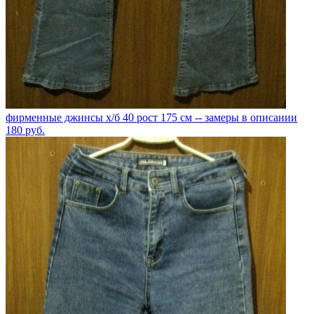
фирменные джинсы х/б 40 рост 175 см -- замеры в описании
180
руб.