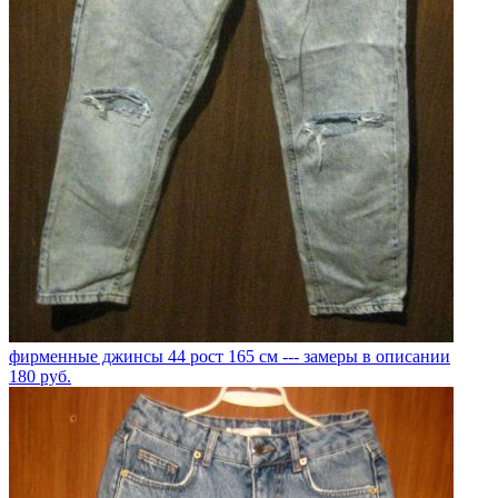
фирменные джинсы 44 рост 165 см --- замеры в описании
180
руб.