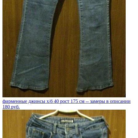
фирменные джинсы х/б 40 рост 175 см -- замеры в описании
180
руб.