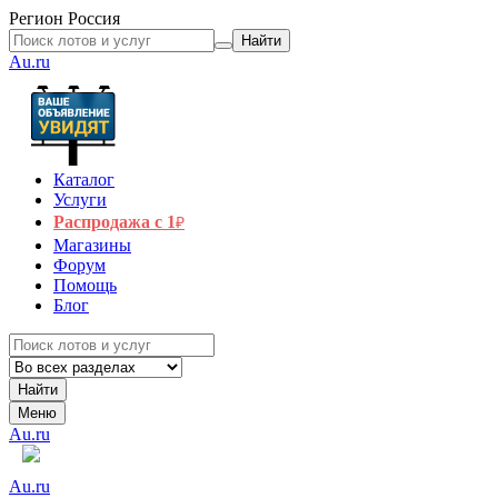
Регион
Россия
Найти
Au.ru
Каталог
Услуги
Распродажа с 1
₽
Магазины
Форум
Помощь
Блог
Найти
Меню
Au.ru
Au.ru