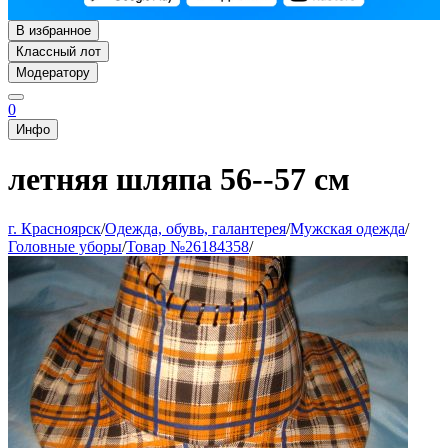
В избранное
Классный лот
Модератору
0
Инфо
летняя шляпа 56--57 см
г. Красноярск
/
Одежда, обувь, галантерея
/
Мужская одежда
/
Головные уборы
/
Товар №26184358
/