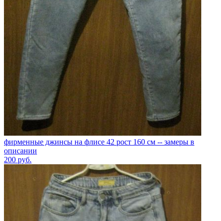
фирменные джинсы на флисе 42 рост 160 см -- замеры в
описании
200
руб.