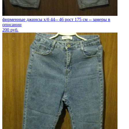
фирменные джинсы х/б 44-- 46 рост 175 см -- замеры в
описании
200
руб.