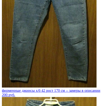
фирменные джинсы х/б 42 рост 170 см -- замеры в описании
200
руб.