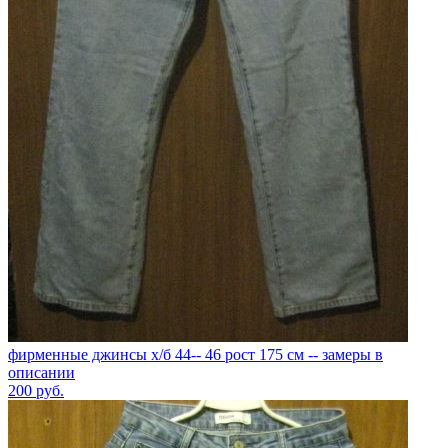
фирменные джинсы х/б 44-- 46 рост 175 см -- замеры в
описании
200
руб.