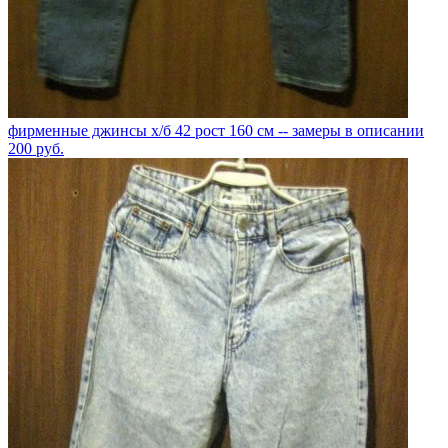
фирменные джинсы х/б 42 рост 160 см -- замеры в описании
200
руб.