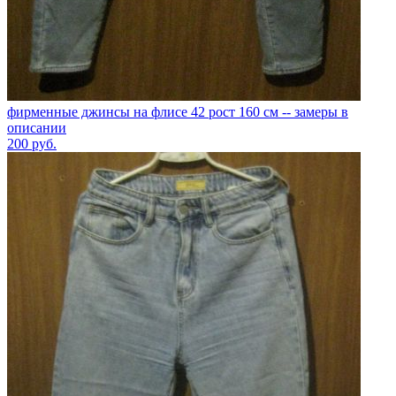
фирменные джинсы на флисе 42 рост 160 см -- замеры в
описании
200
руб.