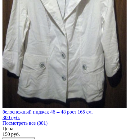
белоснежный пиджак 46 -- 48 рост 165 см.
300
руб.
Посмотреть все (801)
Цена
150
руб.