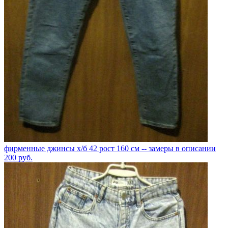
фирменные джинсы х/б 42 рост 160 см -- замеры в описании
200
руб.