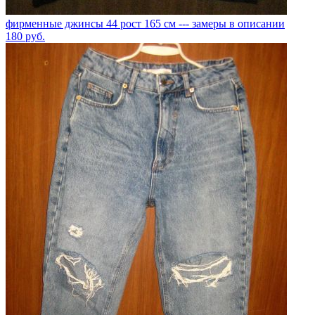
фирменные джинсы 44 рост 165 см --- замеры в описании
180
руб.