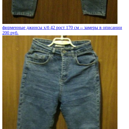
фирменные джинсы х/б 42 рост 170 см -- замеры в описании
200
руб.