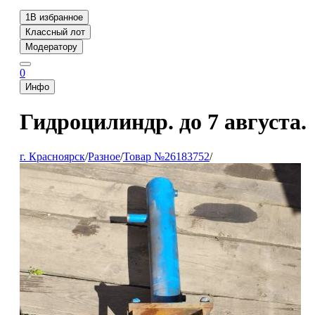
1
В избранное
Классный лот
Модератору
0
Инфо
Гидроцилиндр. до 7 августа.
г. Красноярск
/
Разное
/
Товар №26183752
/