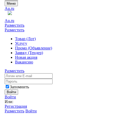
Меню
Au.ru
Au.ru
Разместить
Разместить
Товар (Лот)
Услугу
Промо (Объявление)
Заявку (Тендер)
Новая акция
Вакансию
Разместить
Запомнить
Войти
Войти
Или:
Регистрация
Разместить
Войти