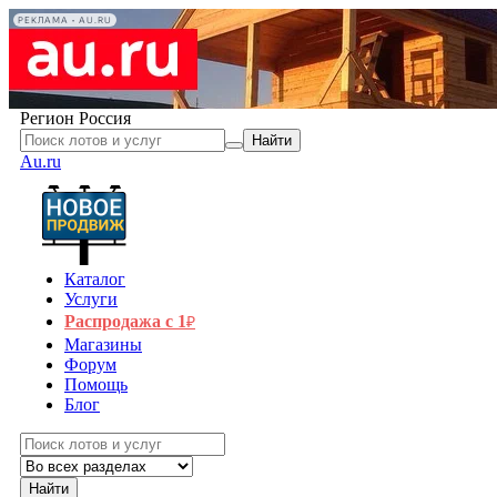
РЕКЛАМА • AU.RU
Регион
Россия
Найти
Au.ru
Каталог
Услуги
Распродажа с 1
₽
Магазины
Форум
Помощь
Блог
Найти