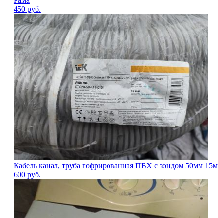
Рама
450
руб.
Кабель канал, труба гофрированная ПВХ с зондом 50мм 15м
600
руб.