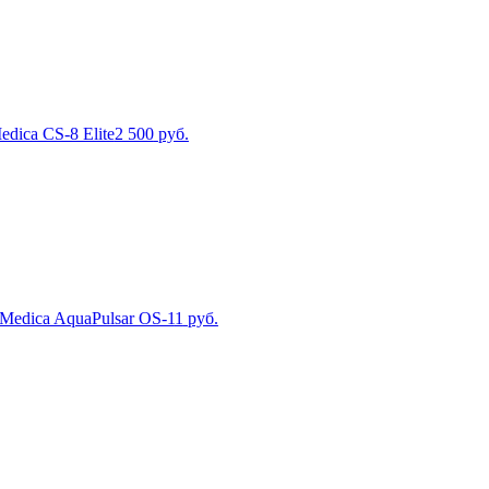
dica CS-8 Elite
2 500
руб.
Medica AquaPulsar OS-1
1
руб.