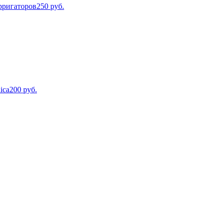
рригаторов
250
руб.
ica
200
руб.