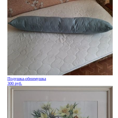
Подушка-обнимушка
300
руб.