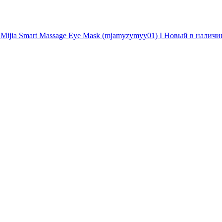
 Mijia Smart Massage Eye Mask (mjamyzymyy01) I Новый в наличии