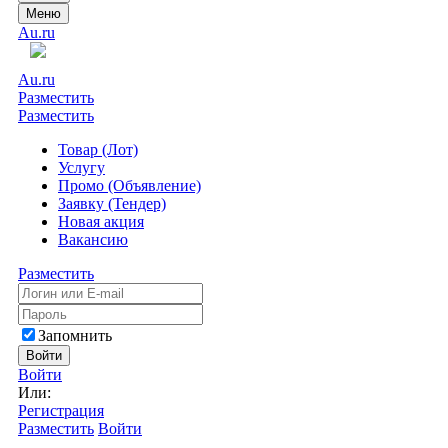
Меню
Au.ru
Au.ru
Разместить
Разместить
Товар (Лот)
Услугу
Промо (Объявление)
Заявку (Тендер)
Новая акция
Вакансию
Разместить
Запомнить
Войти
Войти
Или:
Регистрация
Разместить
Войти