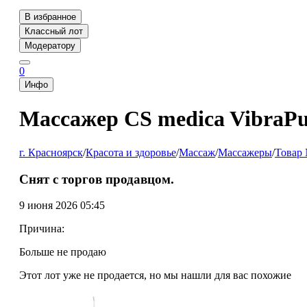
В избранное
Классный лот
Модератору
0
Инфо
Массажер CS medica VibraPu
г. Красноярск
/
Красота и здоровье
/
Массаж
/
Массажеры
/
Товар
Снят с торгов продавцом.
9 июня 2026 05:45
Причина:
Больше не продаю
Этот лот уже не продается, но мы нашли для вас похожие