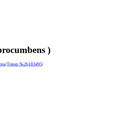
rocumbens )
ень
/
Товар №26183495
/