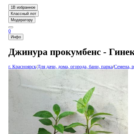
1
В избранное
Классный лот
Модератору
0
Инфо
Джинура прокумбенс - Гинек
г. Красноярск
/
Для дачи, дома, огорода, бани, парка
/
Семена, р