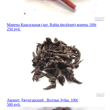
Марена Красильная (лат. Rubia tinctórum) корень 100г
250
руб.
Аконит Джунгарский . Волчьи Зубы. 100г
500
руб.