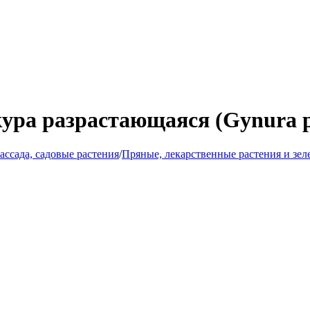
ура разрастающаяся (Gynura p
ассада, садовые растения
/
Пряные, лекарственные растения и зел