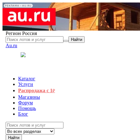
РЕКЛАМА • AU.RU
Регион
Россия
Найти
Au.ru
Каталог
Услуги
Распродажа с 1
₽
Магазины
Форум
Помощь
Блог
Найти