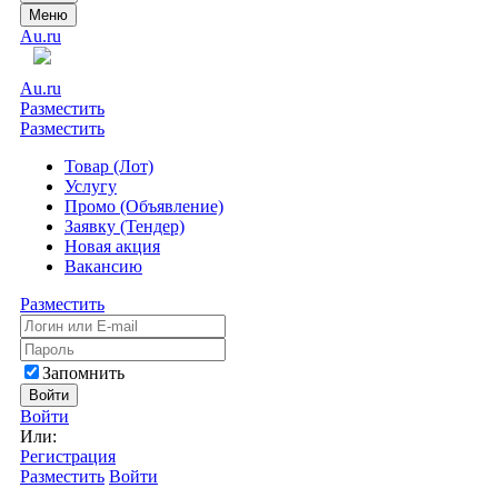
Меню
Au.ru
Au.ru
Разместить
Разместить
Товар (Лот)
Услугу
Промо (Объявление)
Заявку (Тендер)
Новая акция
Вакансию
Разместить
Запомнить
Войти
Войти
Или:
Регистрация
Разместить
Войти