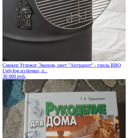
Смокер Углежог Эконом, цвет "Антрацит" - гриль BBQ
UglyJog из бочки, л...
30 000
руб.