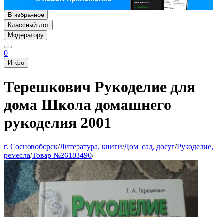
В избранное
Классный лот
Модератору
0
Инфо
Терешкович Рукоделие для
дома Школа домашнего
рукоделия 2001
г. Сосновоборск
/
Литература, книги
/
Дом, сад, досуг
/
Рукоделие,
ремесла
/
Товар №26183490
/