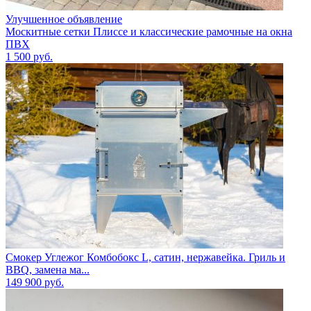
Улучшенное объявление
Москитные сетки Плиссе и классические рамочные на окна
ПВХ
1 500
руб.
Смокер Углежог Комбобокс L, сатин, нержавейка. Гриль и
BBQ, замена ма...
149 900
руб.