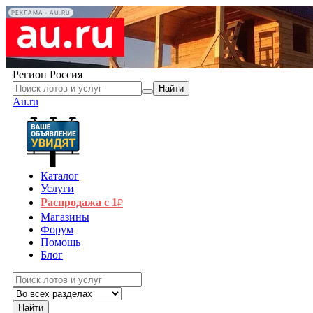
РЕКЛАМА • AU.RU
Регион
Россия
Найти
Au.ru
Каталог
Услуги
Распродажа с 1
₽
Магазины
Форум
Помощь
Блог
Найти