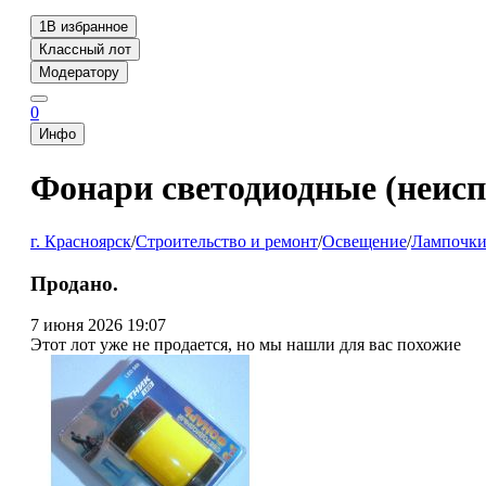
1
В избранное
Классный лот
Модератору
0
Инфо
Фонари светодиодные (неисп
г. Красноярск
/
Строительство и ремонт
/
Освещение
/
Лампочк
Продано.
7 июня 2026 19:07
Этот лот уже не продается, но мы нашли для вас похожие