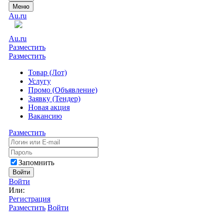
Меню
Au.ru
Au.ru
Разместить
Разместить
Товар (Лот)
Услугу
Промо (Объявление)
Заявку (Тендер)
Новая акция
Вакансию
Разместить
Запомнить
Войти
Войти
Или:
Регистрация
Разместить
Войти