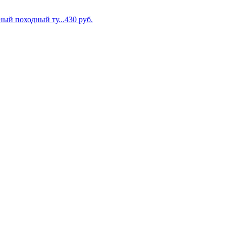
ый походный ту...
430
руб.