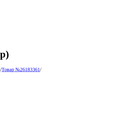
р)
и
/
Товар №26183361
/