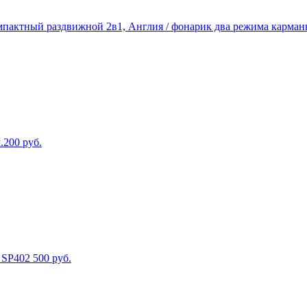
пактный раздвижной 2в1, Англия / фонарик два режима карманн
.
200
руб.
 SP40
2 500
руб.