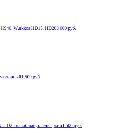
n HS40, Wurkkos HD15, HD20
3 000
руб.
муляторный
1 500
руб.
T D25 налобный, очень яркий
1 500
руб.