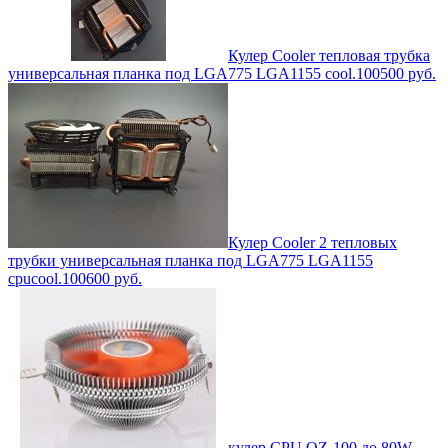
Кулер Cooler тепловая трубка
универсальная планка под LGA775 LGA1155 cool.100
500
руб.
Кулер Cooler 2 тепловых
трубки универсальная планка под LGA775 LGA1155
cpucool.100
600
руб.
кулер CPU QZ-100 до 80W