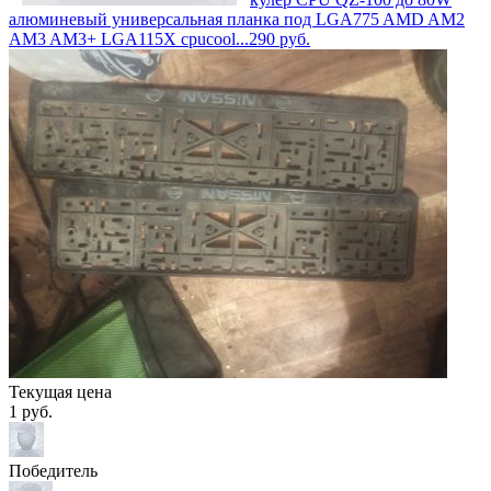
алюминевый универсальная планка под LGA775 AMD AM2
AM3 AM3+ LGA115X cpucool...
290
руб.
Текущая цена
1
руб.
Победитель