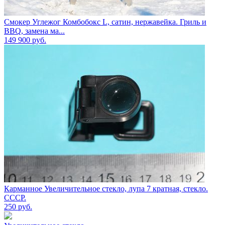
Смокер Углежог Комбобокс L, сатин, нержавейка. Гриль и
BBQ, замена ма...
149 900
руб.
Карманное Увеличительное стекло, лупа 7 кратная, стекло.
СССР.
250
руб.