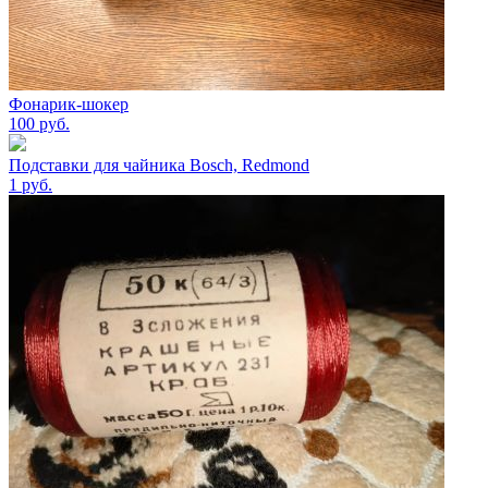
Фонарик-шокер
100
руб.
Подставки для чайника Bosch, Redmond
1
руб.