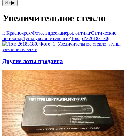
Инфо
Увеличительное стекло
г. Красноярск
/
Фото, видеокамеры, оптика
/
Оптические
приборы
/
Лупы увеличительные
/
Товар №26183180
/
Другие лоты продавца