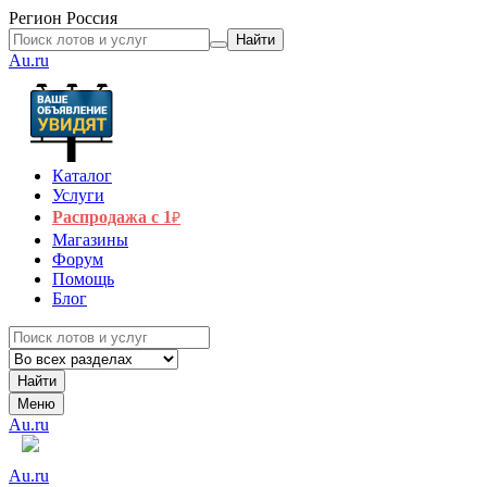
Регион
Россия
Найти
Au.ru
Каталог
Услуги
Распродажа с 1
₽
Магазины
Форум
Помощь
Блог
Найти
Меню
Au.ru
Au.ru