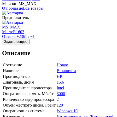
Магазин MS_MAX
О продавце
Все товары
Представитель
MS_MAX
МастеR
1603
Отзывы
+2361
/
−1
Задать вопрос
Описание
Состояние
Новое
Наличие
В наличии
Производитель
HP
Диагональ, дюйм
15.6
Производитель процессора
Intel
Оперативная память, Мбайт
8000
Количество ядер процессора
2
Объём жесткого диска, Гбайт
120
Операционная система
Windows 10
Видеокарта
Интегрированная (Встроенная)