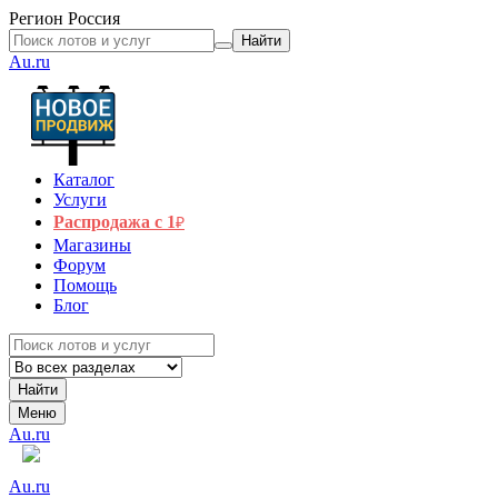
Регион
Россия
Найти
Au.ru
Каталог
Услуги
Распродажа с 1
₽
Магазины
Форум
Помощь
Блог
Найти
Меню
Au.ru
Au.ru