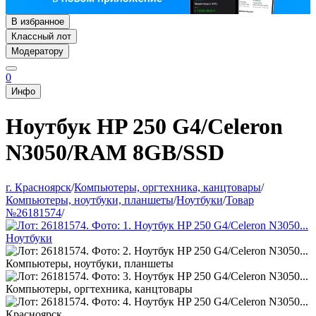
В избранное
Классный лот
Модератору
0
Инфо
Ноутбук HP 250 G4/Celeron
N3050/RAM 8GB/SSD
г. Красноярск
/
Компьютеры, оргтехника, канцтовары
/
Компьютеры, ноутбуки, планшеты
/
Ноутбуки
/
Товар
№26181574
/