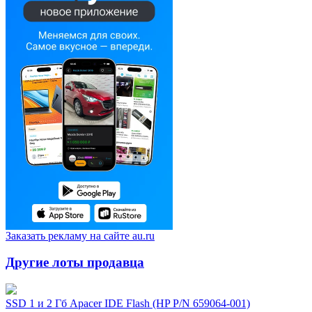
Заказать рекламу на сайте au.ru
Другие лоты продавца
SSD 1 и 2 Гб Apacer IDE Flash (HP P/N 659064-001)