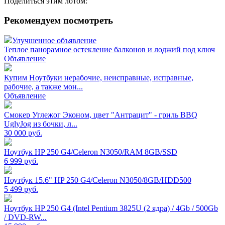
Поделиться этим лотом:
Рекомендуем посмотреть
Улучшенное объявление
Теплое панорамное остекление балконов и лоджий под ключ
Объявление
Купим Ноутбуки нерабочие, неисправные, исправные,
рабочие, а также мон...
Объявление
Смокер Углежог Эконом, цвет "Антрацит" - гриль BBQ
UglyJog из бочки, л...
30 000
руб.
Ноутбук HP 250 G4/Celeron N3050/RAM 8GB/SSD
6 999
руб.
Ноутбук 15.6" HP 250 G4/Celeron N3050/8GB/HDD500
5 499
руб.
Ноутбук HP 250 G4 (Intel Pentium 3825U (2 ядра) / 4Gb / 500Gb
/ DVD-RW...