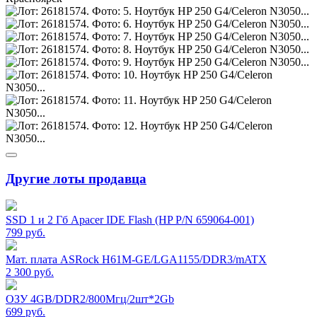
Другие лоты продавца
SSD 1 и 2 Гб Apacer IDE Flash (HP P/N 659064-001)
799
руб.
Мат. плата ASRock H61M-GE/LGA1155/DDR3/mATX
2 300
руб.
ОЗУ 4GB/DDR2/800Мгц/2шт*2Gb
699
руб.