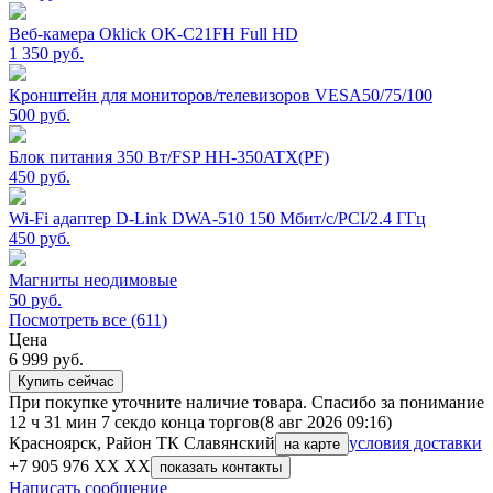
Веб-камера Oklick OK-C21FH Full HD
1 350
руб.
Кронштейн для мониторов/телевизоров VESA50/75/100
500
руб.
Блок питания 350 Вт/FSP HH-350ATX(PF)
450
руб.
Wi-Fi адаптер D-Link DWA-510 150 Мбит/с/PCI/2.4 ГГц
450
руб.
Магниты неодимовые
50
руб.
Посмотреть все (611)
Цена
6 999
руб.
Купить сейчас
При покупке уточните наличие товара. Спасибо за понимание
12 ч 31 мин 7 сек
до конца торгов
(8 авг 2026 09:16)
Красноярск, Район ТК Славянский
условия доставки
на карте
+7 905 976 XX XX
показать контакты
Написать сообщение