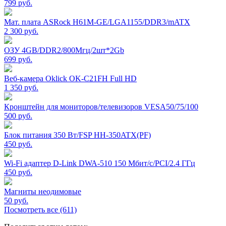
799
руб.
Мат. плата ASRock H61M-GE/LGA1155/DDR3/mATX
2 300
руб.
ОЗУ 4GB/DDR2/800Мгц/2шт*2Gb
699
руб.
Веб-камера Oklick OK-C21FH Full HD
1 350
руб.
Кронштейн для мониторов/телевизоров VESA50/75/100
500
руб.
Блок питания 350 Вт/FSP HH-350ATX(PF)
450
руб.
Wi-Fi адаптер D-Link DWA-510 150 Мбит/с/PCI/2.4 ГГц
450
руб.
Магниты неодимовые
50
руб.
Посмотреть все (611)