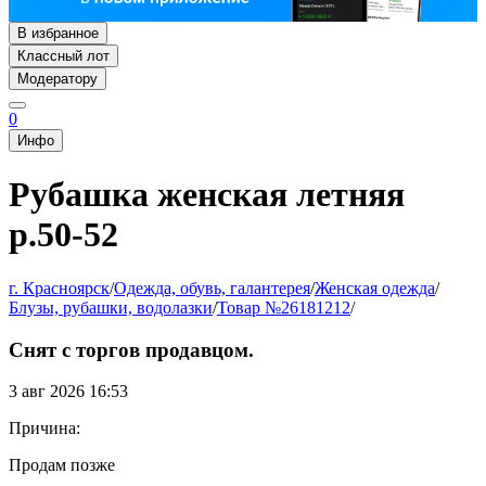
В избранное
Классный лот
Модератору
0
Инфо
Рубашка женская летняя
р.50-52
г. Красноярск
/
Одежда, обувь, галантерея
/
Женская одежда
/
Блузы, рубашки, водолазки
/
Товар №26181212
/
Снят с торгов продавцом.
3 авг 2026 16:53
Причина:
Продам позже