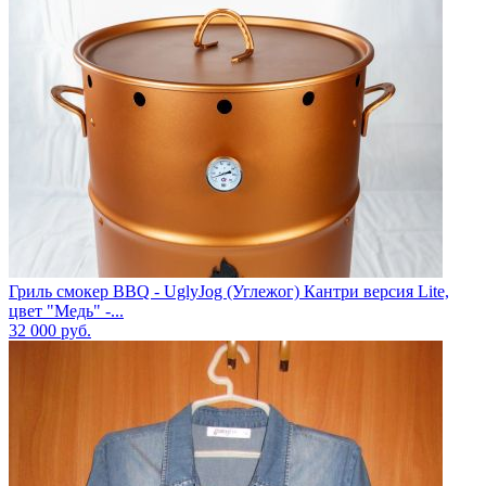
Гриль смокер BBQ - UglyJog (Углежог) Кантри версия Lite,
цвет "Медь" -...
32 000
руб.