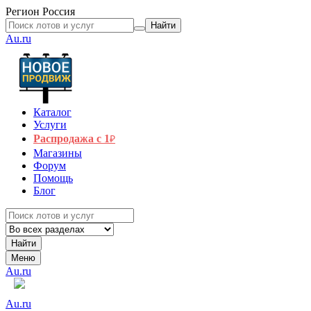
Регион
Россия
Найти
Au.ru
Каталог
Услуги
Распродажа с 1
₽
Магазины
Форум
Помощь
Блог
Найти
Меню
Au.ru
Au.ru