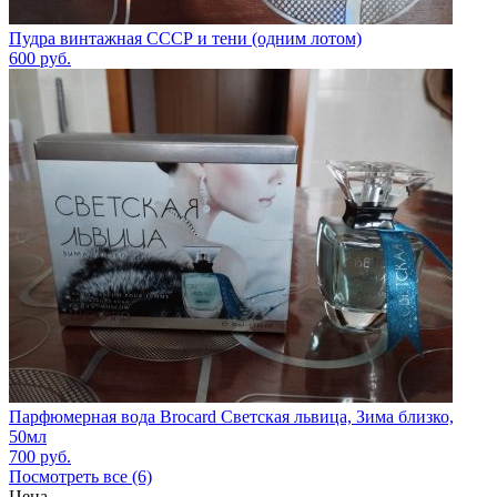
Пудра винтажная СССР и тени (одним лотом)
600
руб.
Парфюмерная вода Brocard Светская львица, Зима близко,
50мл
700
руб.
Посмотреть все (6)
Цена