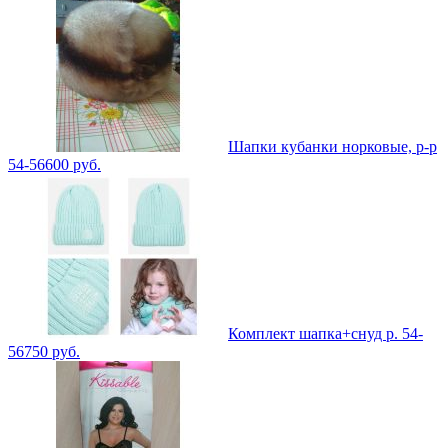
Шапки кубанки норковые, р-р
54-56
600
руб.
Комплект шапка+снуд р. 54-
56
750
руб.