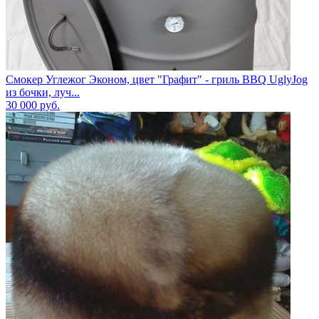
Смокер Углежог Эконом, цвет "Графит" - гриль BBQ UglyJog
из бочки, луч...
30 000
руб.