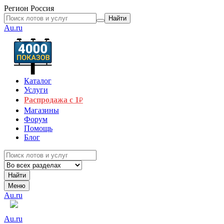
Регион
Россия
Найти
Au.ru
Каталог
Услуги
Распродажа с 1
₽
Магазины
Форум
Помощь
Блог
Найти
Меню
Au.ru
Au.ru