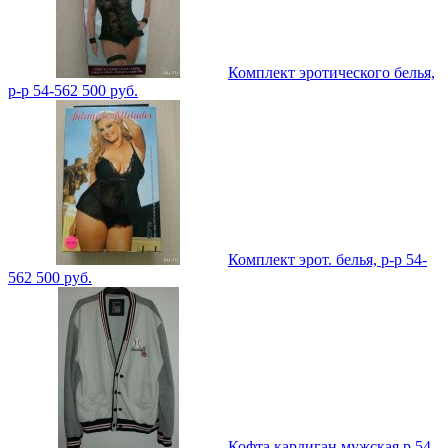
Комплект эротического белья,
р-р 54-56
2 500
руб.
Комплект эрот. белья, р-р 54-
56
2 500
руб.
Кофта кардиган мужская р.54-