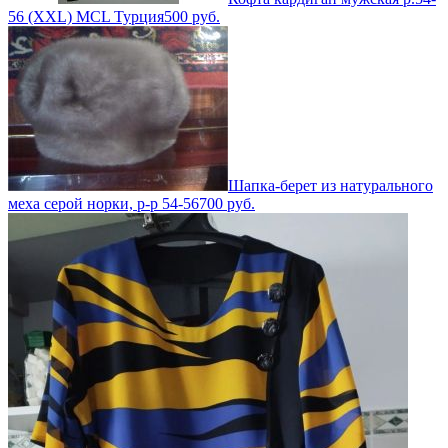
56 (XXL) MCL Турция
500
руб.
Шапка-берет из натурального
меха серой норки, р-р 54-56
700
руб.