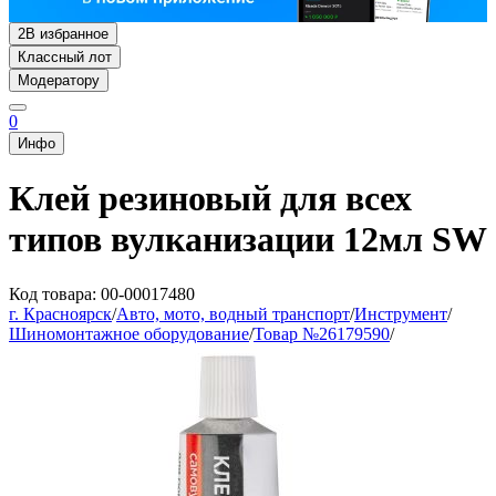
2
В избранное
Классный лот
Модератору
0
Инфо
Клей резиновый для всех
типов вулканизации 12мл SW
Код товара: 00-00017480
г. Красноярск
/
Авто, мото, водный транспорт
/
Инструмент
/
Шиномонтажное оборудование
/
Товар №26179590
/