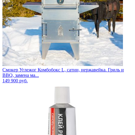
Смокер Углежог Комбобокс L, сатин, нержавейка. Гриль и
BBQ, замена ма...
149 900
руб.