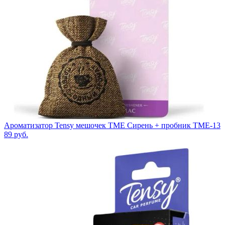
Ароматизатор Tensy мешочек TME Сирень + пробник TME-13
89
руб.