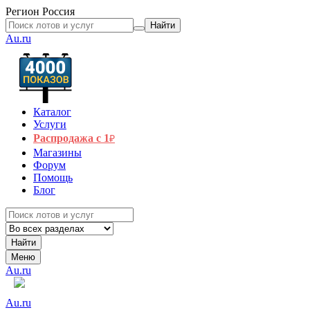
Регион
Россия
Найти
Au.ru
Каталог
Услуги
Распродажа с 1
₽
Магазины
Форум
Помощь
Блог
Найти
Меню
Au.ru
Au.ru