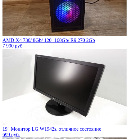
AMD X4 730/ 8Gb/ 120+160Gb/ R9 270 2Gb
7 990
руб.
19" Монитор LG W1942s, отличное состояние
699
руб.