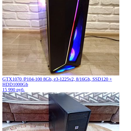
GTX1070 /P104-100 8Gb, е3-1225v2, 8/16Gb, SSD120 +
HDD1000Gb
15 990
руб.