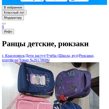
В избранное
Классный лот
Модератору
0
Инфо
Ранцы детские, рюкзаки
г. Красноярск
/
Дети растут
/
Учёба (Школа, вуз)
/
Рюкзаки,
портфели
/
Товар №26178606
/