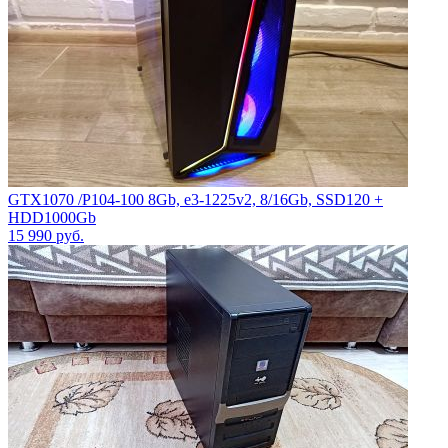
GTX1070 /P104-100 8Gb, е3-1225v2, 8/16Gb, SSD120 +
HDD1000Gb
15 990
руб.