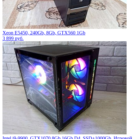
Xeon Е5450, 240Gb, 8Gb, GTX560 1Gb
3 899
руб.
Intel i9-9900, GTX1070 8Gb,16Gb D4, SSD+1000Gb, Игровой