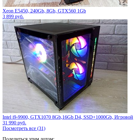
Xeon Е5450, 240Gb, 8Gb, GTX560 1Gb
3 899
руб.
Intel i9-9900, GTX1070 8Gb,16Gb D4, SSD+1000Gb, Игровой
31 990
руб.
Посмотреть все (31)
Поделиться этим лотом: