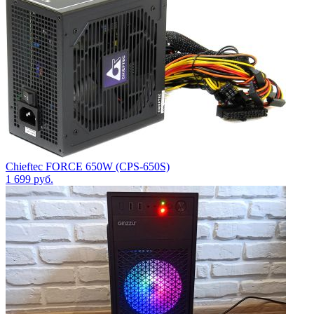
Chieftec FORCE 650W (CPS-650S)
1 699
руб.