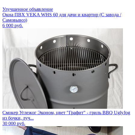
Улучшенное объявление
Окна ПВХ VEKA WHS 60 для дачи и квартир (С завода /
Самовывоз)
6 000
руб.
Смокер Углежог Эконом, цвет "Графит" - гриль BBQ UglyJog
из бочки, луч...
30 000
руб.