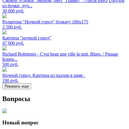
Смокер Углежог Эконом, цвет "Графит" - гриль BBQ UglyJog
из бочки, луч...
30 000
руб.
Ролштора "Ночной город" блэкаут 160х175
2 500
руб.
Картина "ночной город"
47 000
руб.
Richard Bohringer - C'est beau une ville la nuit. Blues. / Ришар
Борен...
500
руб.
Ночной город. Картина из пазлов в раме .
190
руб.
Показать еще
Вопросы
Новый вопрос