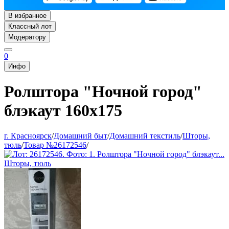
В избранное
Классный лот
Модератору
0
Инфо
Ролштора "Ночной город"
блэкаут 160х175
г. Красноярск
/
Домашний быт
/
Домашний текстиль
/
Шторы,
тюль
/
Товар №26172546
/