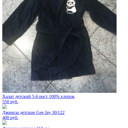
Халат детский 5-6 рост 100% хлопок
550
руб.
Джинсы детские Gee Jay 30/122
400
руб.