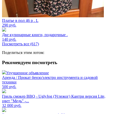
Платье в пол 46 р . L
290
руб.
Две кулинарные книги, подарочные .
140
руб.
Посмотреть все (617)
Поделиться этим лотом:
Рекомендуем посмотреть
Улучшенное объявление
Аренда / Прокат бензо/электро инструмента и садовой
техники
500
руб.
Гриль смокер BBQ - UglyJog (Углежог) Кантри версия Lite,
цвет "Медь" -...
32 000
руб.