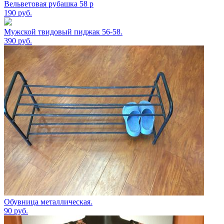
Вельветовая рубашка 58 р
190
руб.
Мужской твидовый пиджак 56-58.
390
руб.
Обувница металлическая.
90
руб.