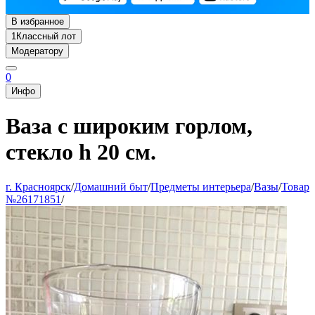
В избранное
1
Классный лот
Модератору
0
Инфо
Ваза с широким горлом,
стекло h 20 см.
г. Красноярск
/
Домашний быт
/
Предметы интерьера
/
Вазы
/
Товар
№26171851
/