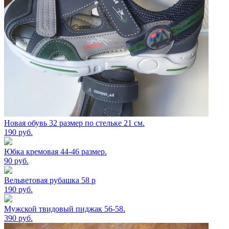
Новая обувь 32 размер по стельке 21 см.
190
руб.
Юбка кремовая 44-46 размер.
90
руб.
Вельветовая рубашка 58 р
190
руб.
Мужской твидовый пиджак 56-58.
390
руб.