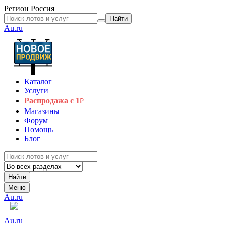
Регион
Россия
Найти
Au.ru
Каталог
Услуги
Распродажа с 1
₽
Магазины
Форум
Помощь
Блог
Найти
Меню
Au.ru
Au.ru