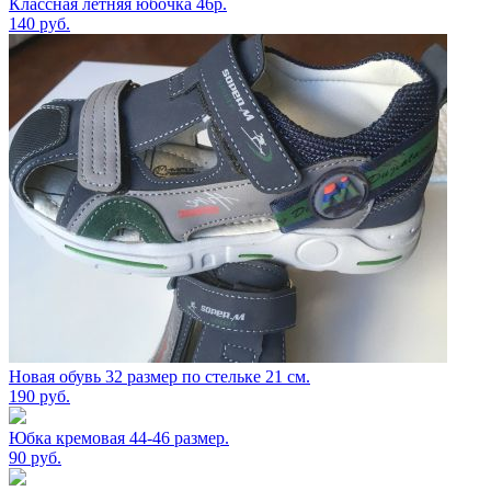
Классная летняя юбочка 46р.
140
руб.
Новая обувь 32 размер по стельке 21 см.
190
руб.
Юбка кремовая 44-46 размер.
90
руб.