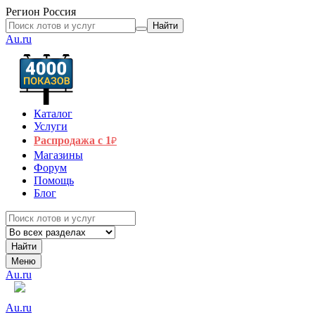
Регион
Россия
Найти
Au.ru
Каталог
Услуги
Распродажа с 1
₽
Магазины
Форум
Помощь
Блог
Найти
Меню
Au.ru
Au.ru