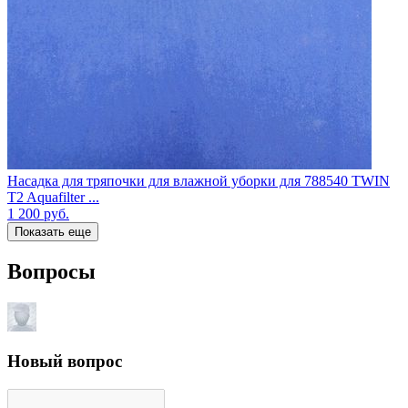
Насадка для тряпочки для влажной уборки для 788540 TWIN
T2 Aquafilter ...
1 200
руб.
Показать еще
Вопросы
Новый вопрос