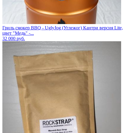
Гриль смокер BBQ - UglyJog (Углежог) Кантри версия Lite,
цвет "Медь" -...
32 000
руб.