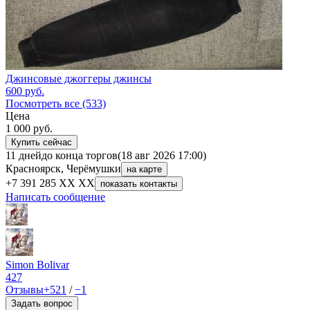
Джинсовые джоггеры джинсы
600
руб.
Посмотреть все (533)
Цена
1 000
руб.
Купить сейчас
11 дней
до конца торгов
(18 авг 2026 17:00)
Красноярск, Черёмушки
на карте
+7 391 285 XX XX
показать контакты
Написать сообщение
Simon Bolivar
427
Отзывы
+521
/
−1
Задать вопрос