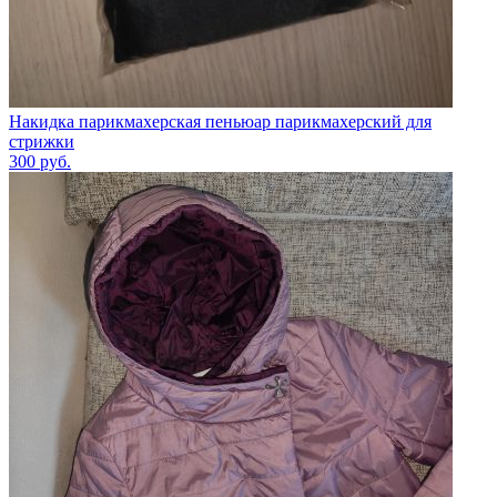
Накидка парикмахерская пеньюар парикмахерский для
стрижки
300
руб.