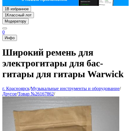
1
В избранное
1
Классный лот
Модератору
0
Инфо
Широкий ремень для
электрогитары для бас-
гитары для гитары Warwick
г. Красноярск
/
Музыкальные инструменты и оборудование
/
Другое
/
Товар №26167862
/