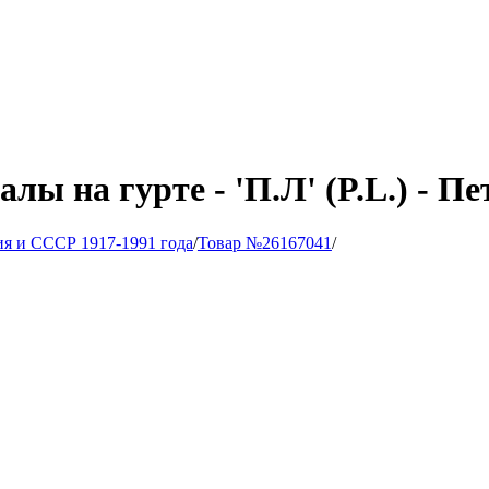
лы на гурте - 'П.Л' (P.L.) - 
ия и СССР 1917-1991 года
/
Товар №26167041
/