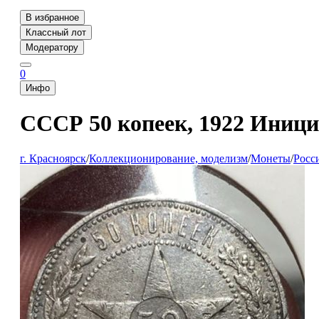
В избранное
Классный лот
Модератору
0
Инфо
СССР 50 копеек, 1922 Инициа
г. Красноярск
/
Коллекционирование, моделизм
/
Монеты
/
Росс