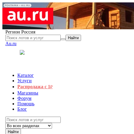
РЕКЛАМА • AU.RU
Регион
Россия
Найти
Au.ru
Каталог
Услуги
Распродажа с 1
₽
Магазины
Форум
Помощь
Блог
Найти