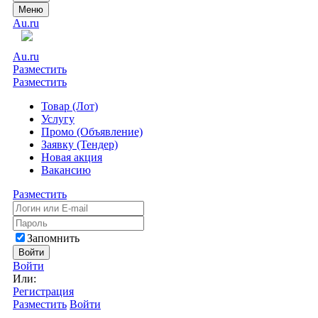
Меню
Au.ru
Au.ru
Разместить
Разместить
Товар (Лот)
Услугу
Промо (Объявление)
Заявку (Тендер)
Новая акция
Вакансию
Разместить
Запомнить
Войти
Войти
Или:
Регистрация
Разместить
Войти