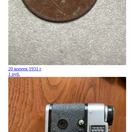
20 копеек 1931 г
1
руб.