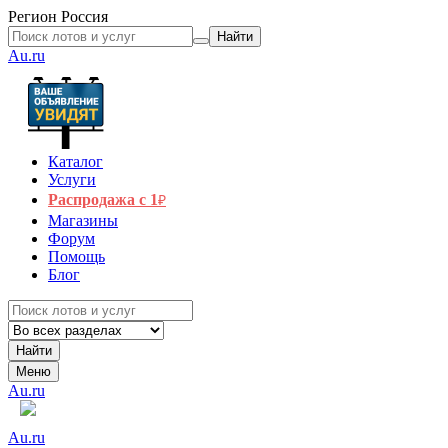
Регион
Россия
Найти
Au.ru
Каталог
Услуги
Распродажа с 1
₽
Магазины
Форум
Помощь
Блог
Найти
Меню
Au.ru
Au.ru