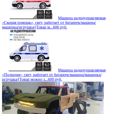
Машина радиоуправляемая
«Скорая помощь», свет, работает от батареек/машина/
машинка/игрушка/(Товар м...
600
руб.
Машина радиоуправляемая
«Полиция», свет, работает от батареек/машина/машинка/
игрушка/(Товар можно з...
600
руб.