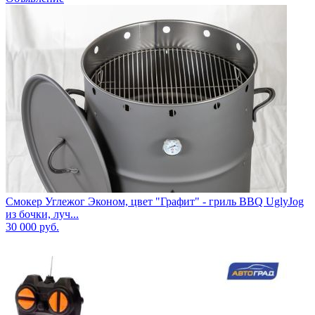
Смокер Углежог Эконом, цвет "Графит" - гриль BBQ UglyJog
из бочки, луч...
30 000
руб.