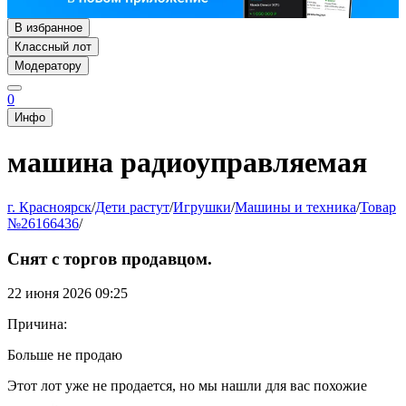
В избранное
Классный лот
Модератору
0
Инфо
машина радиоуправляемая
г. Красноярск
/
Дети растут
/
Игрушки
/
Машины и техника
/
Товар
№26166436
/
Снят с торгов продавцом.
22 июня 2026 09:25
Причина:
Больше не продаю
Этот лот уже не продается, но мы нашли для вас похожие