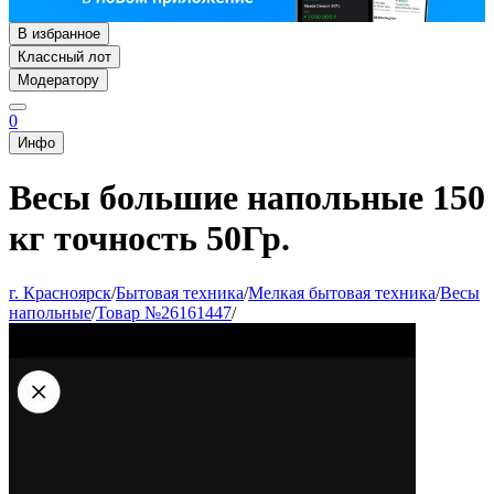
В избранное
Классный лот
Модератору
0
Инфо
Весы большие напольные 150
кг точность 50Гр.
г. Красноярск
/
Бытовая техника
/
Мелкая бытовая техника
/
Весы
напольные
/
Товар №26161447
/