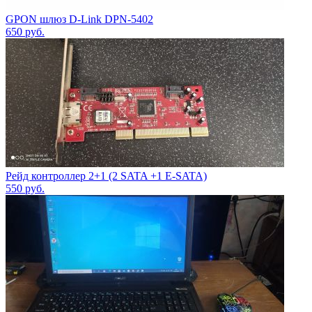
GPON шлюз D-Link DPN-5402
650
руб.
Рейд контроллер 2+1 (2 SATA +1 E-SATA)
550
руб.