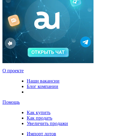
О проекте
Наши вакансии
Блог компании
Помощь
Как купить
Как продать
Увеличить продажи
Импорт лотов