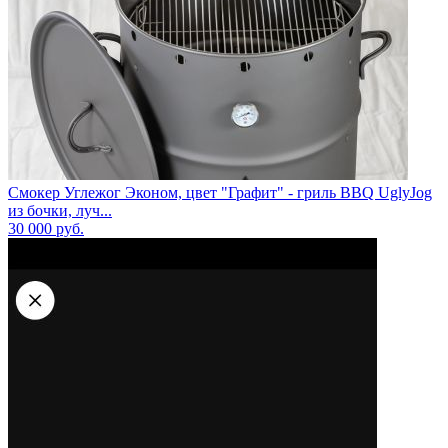
Смокер Углежог Эконом, цвет "Графит" - гриль BBQ UglyJog
из бочки, луч...
30 000
руб.