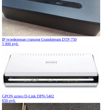
IP телефонная станция Grandstream DTP-750
5 000
руб.
GPON шлюз D-Link DPN-5402
650
руб.