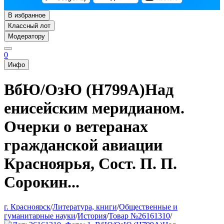
В избранное
Классный лот
Модератору
0
Инфо
ВбЮ/ОзЮ (Н799А)Над
енисейским меридианом.
Очерки о ветеранах
гражданской авиации
Красноярья, Сост. П. П.
Сорокин...
г. Красноярск
/
Литература, книги
/
Общественные и
гуманитарные науки
/
История
/
Товар №26161310
/