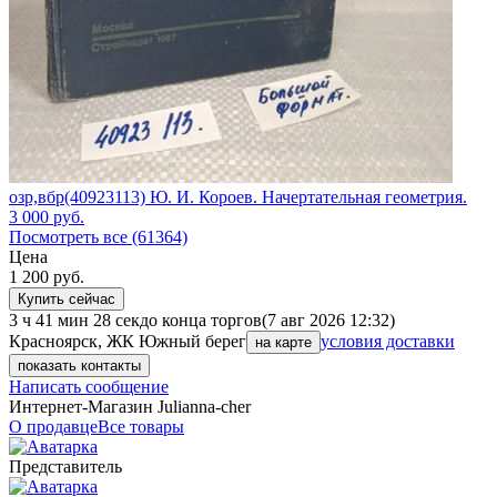
озр,вбр(40923113) Ю. И. Короев. Начертательная геометрия.
3 000
руб.
Посмотреть все (61364)
Цена
1 200
руб.
Купить сейчас
3 ч 41 мин 28 сек
до конца торгов
(7 авг 2026 12:32)
Красноярск, ЖК Южный берег
условия доставки
на карте
показать контакты
Написать сообщение
Интернет-Магазин Julianna-cher
О продавце
Все товары
Представитель