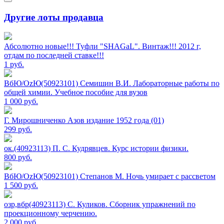
Другие лоты продавца
Абсолютно новые!!! Туфли "SHAGаL". Винтаж!!! 2012 г,
отдам по последней ставке!!!
1
руб.
ВбЮ/OzЮ(50923101) Семишин В.И. Лабораторные работы по
общей химии. Учебное пособие для вузов
1 000
руб.
Г. Мирошниченко Азов издание 1952 года (01)
299
руб.
ок.(40923113) П. С. Кудрявцев. Курс истории физики.
800
руб.
ВбЮ/OzЮ(50923101) Степанов М. Ночь умирает с рассветом
1 500
руб.
озр,вбр(40923113) С. Куликов. Сборник упражнений по
проекционному черчению.
2 000
руб.