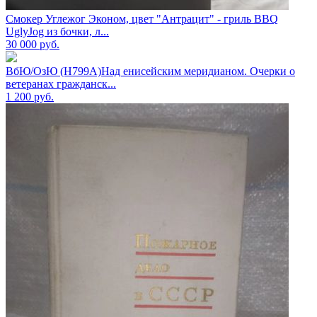
Смокер Углежог Эконом, цвет "Антрацит" - гриль BBQ
UglyJog из бочки, л...
30 000
руб.
ВбЮ/ОзЮ (Н799А)Над енисейским меридианом. Очерки о
ветеранах гражданск...
1 200
руб.