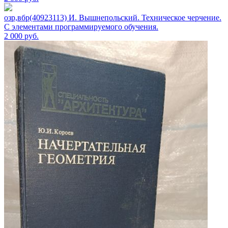
озр,вбр(40923113) И. Вышнепольский. Техническое черчение.
С элементами программируемого обучения.
2 000
руб.