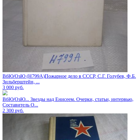
ВбЮ/ОзЮ (Н799А)Пожарное дело в СССР, С.Г. Голубев, Ф.Б.
Зильберштейн, ...
3 000
руб.
ВбЮ/ОзЮ... Звезды над Енисеем. Очерки, статьи, интервью,
Составитель О...
2 300
руб.