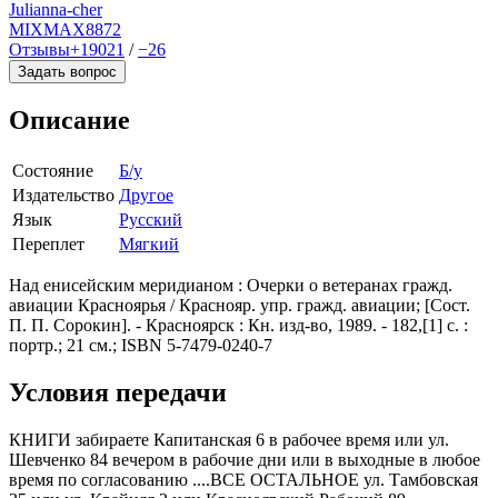
Julianna-cher
MIXMAX
8872
Отзывы
+19021
/
−26
Задать вопрос
Описание
Состояние
Б/у
Издательство
Другое
Язык
Русский
Переплет
Мягкий
Над енисейским меридианом : Очерки о ветеранах гражд.
авиации Красноярья / Краснояр. упр. гражд. авиации; [Сост.
П. П. Сорокин]. - Красноярск : Кн. изд-во, 1989. - 182,[1] с. :
портр.; 21 см.; ISBN 5-7479-0240-7
Условия передачи
КНИГИ забираете Капитанская 6 в рабочее время или ул.
Шевченко 84 вечером в рабочие дни или в выходные в любое
время по согласованию ....ВСЕ ОСТАЛЬНОЕ ул. Тамбовская