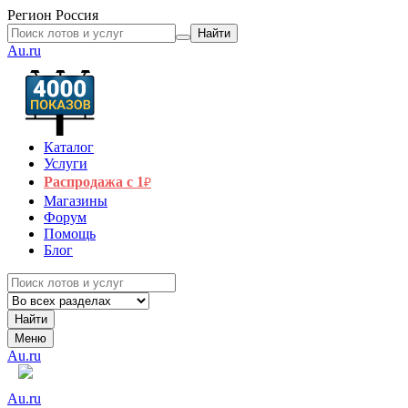
Регион
Россия
Найти
Au.ru
Каталог
Услуги
Распродажа с 1
₽
Магазины
Форум
Помощь
Блог
Найти
Меню
Au.ru
Au.ru