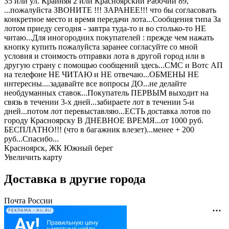
35 или ул. Крайняя 2 или Красноярский Рабочий 89,
...пожалуйста ЗВОНИТЕ !!! ЗАРАНЕЕ!!! что бы согласовать
конкретное место и время передачи лота...Сообщения типа За
лотом приеду сегодня - завтра туда-то и во столько-то НЕ
читаю...Для иногородних покупателей : прежде чем нажать
кнопку купить пожалуйста заранее согласуйте со мной
условия и стоимость отправки лота в другой город или в
другую страну с помощью сообщений здесь...СМС и Вотс АП
на телефоне НЕ ЧИТАЮ и НЕ отвечаю...ОБМЕНЫ НЕ
интересны....задавайте все вопросы ДО...не делайте
необдуманных ставок...Покупатель ПЕРВЫМ выходит на
связь в течении 3-х дней...забираете лот в течении 5-и
дней...потом лот перевыставляю...ЕСТЬ доставка лотов по
городу Красноярску В ДНЕВНОЕ ВРЕМЯ...от 1000 руб.
БЕСПЛАТНО!!! (что в багажник влезет)...менее + 200
руб...Спасибо...
Красноярск, ЖК Южный берег
Увеличить карту
Доставка в другие города
Почта России
РЕКЛАМА • AU.RU