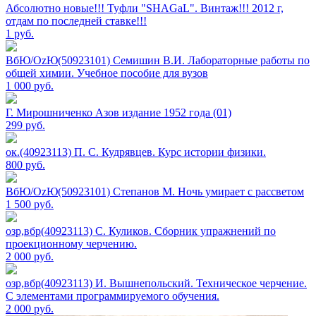
Абсолютно новые!!! Туфли "SHAGаL". Винтаж!!! 2012 г,
отдам по последней ставке!!!
1
руб.
ВбЮ/OzЮ(50923101) Семишин В.И. Лабораторные работы по
общей химии. Учебное пособие для вузов
1 000
руб.
Г. Мирошниченко Азов издание 1952 года (01)
299
руб.
ок.(40923113) П. С. Кудрявцев. Курс истории физики.
800
руб.
ВбЮ/OzЮ(50923101) Степанов М. Ночь умирает с рассветом
1 500
руб.
озр,вбр(40923113) С. Куликов. Сборник упражнений по
проекционному черчению.
2 000
руб.
озр,вбр(40923113) И. Вышнепольский. Техническое черчение.
С элементами программируемого обучения.
2 000
руб.