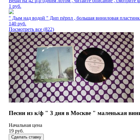
Вещи на 42 р-р одним лотом , читайте описание , смотрите 
1
руб.
" Дым над водой " Дип пёрпл , большая виниловая пластинк
140
руб.
Посмотреть все (822)
Песни из к/ф " 3 дня в Москве " маленькая вин
Начальная цена
19
руб.
Сделать ставку