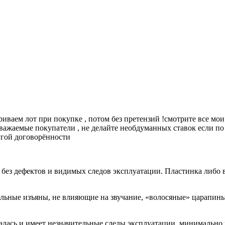
иваем лот при покупке , потом без претензий !смотрите все мои л
. уважаемые покупатели , не делайте необдуманных ставок если п
ругой договорённости
 без дефектов и видимых следов эксплуатации. Пластинка либо 
льные изъяны, не влияющие на звучание, «волосяные» царапины 
алась и имеет незначительные следы эксплуатации, минимально 