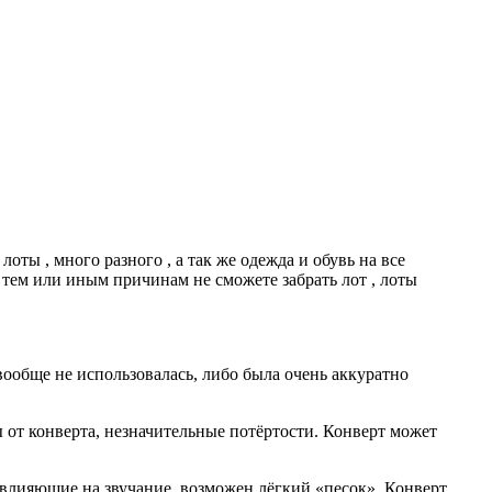
оты , много разного , а так же одежда и обувь на все
о тем или иным причинам не сможете забрать лот , лоты
вообще не использовалась, либо была очень аккуратно
от конверта, незначительные потёртости. Конверт может
влияющие на звучание, возможен лёгкий «песок». Конверт