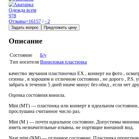
Одежда всем
978
Отзывы
+16157
/
−2
Задать вопрос
Предложить цену
Описание
Состояние
Б/у
Тип носителя
Виниловая пластинка
качество звучания пластиночки ЕХ , конверт на фото , осматр
сезоны , в хорошем и отличном состоянии , не дорого , Р.S
забрать в течении 5 дней иначе минус без обид , если нет д
Оценка состояния винила.
Mint (MT) — пластинка или конверт в идеальном состоянии,
прослушана считанное число раз.
Mint (M ) — почти идеальное состояние. Допустимы минима
иметь незначительные изъяны, не портящие внешний вид.
Near mint (NM) — отличное состояние. Пластинка проигрыв