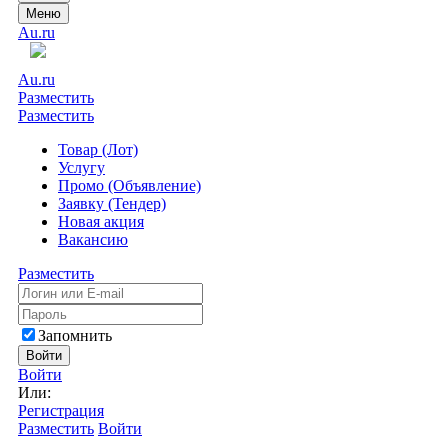
Меню
Au.ru
Au.ru
Разместить
Разместить
Товар (Лот)
Услугу
Промо (Объявление)
Заявку (Тендер)
Новая акция
Вакансию
Разместить
Запомнить
Войти
Войти
Или:
Регистрация
Разместить
Войти