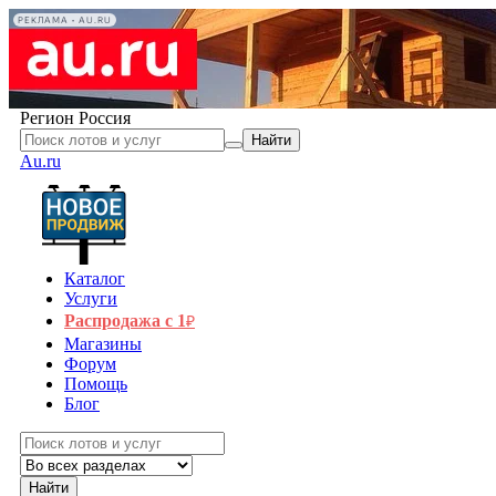
РЕКЛАМА • AU.RU
Регион
Россия
Найти
Au.ru
Каталог
Услуги
Распродажа с 1
₽
Магазины
Форум
Помощь
Блог
Найти