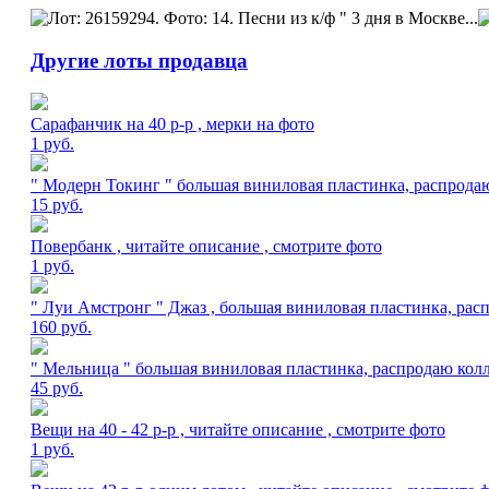
Другие лоты продавца
Сарафанчик на 40 р-р , мерки на фото
1
руб.
" Модерн Токинг " большая виниловая пластинка, распрода
15
руб.
Повербанк , читайте описание , смотрите фото
1
руб.
" Луи Амстронг " Джаз , большая виниловая пластинка, ра
160
руб.
" Мельница " большая виниловая пластинка, распродаю кол
45
руб.
Вещи на 40 - 42 р-р , читайте описание , смотрите фото
1
руб.