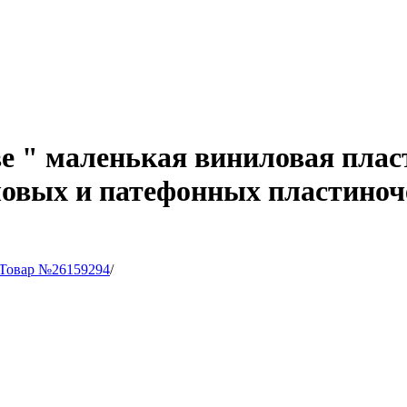
кве " маленькая виниловая пла
вых и патефонных пластиночек
Товар №26159294
/