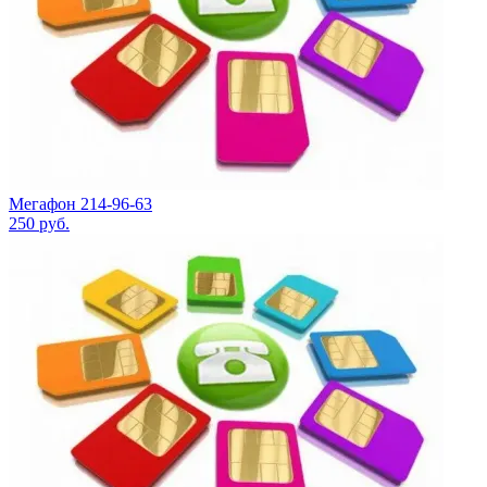
Мегафон 214-96-63
250
руб.