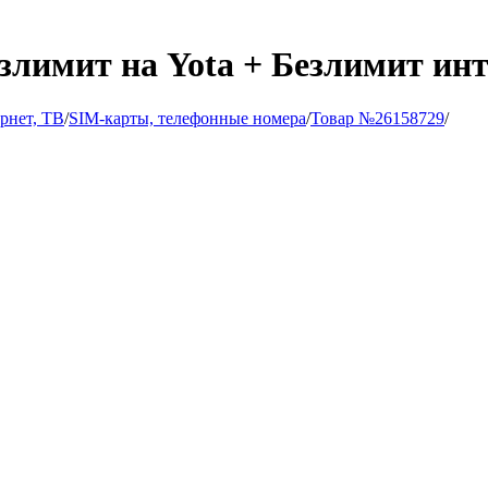
злимит на Yota + Безлимит инт
ернет, ТВ
/
SIM-карты, телефонные номера
/
Товар №26158729
/