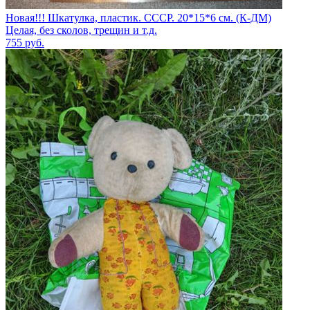
Новая!!! Шкатулка, пластик. СССР. 20*15*6 см. (К-ДМ)
Целая, без сколов, трещин и т.д.
755
руб.