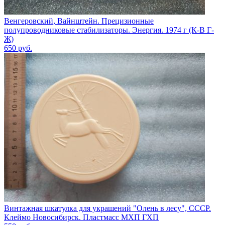
Венгеровский, Вайнштейн. Прецизионные
полупроводниковые стабилизаторы. Энергия. 1974 г (К-В Г-
Ж)
650
руб.
Винтажная шкатулка для украшений "Олень в лесу", СССР.
Клеймо Новосибирск. Пластмасс МХП ГХП