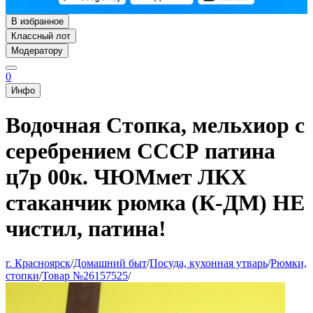
В избранное
Классный лот
Модератору
0
Инфо
Водочная Стопка, мельхиор с
серебрением СССР патина
ц7р 00к. ЧЮМмет ЛКХ
стаканчик рюмка (К-ДМ) НЕ
чистил, патина!
г. Красноярск
/
Домашний быт
/
Посуда, кухонная утварь
/
Рюмки,
стопки
/
Товар №26157525
/