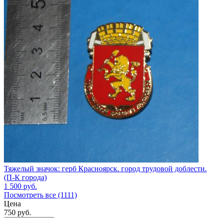
Тяжелый значок: герб Красноярск. город трудовой доблести.
(П-К города)
1 500
руб.
Посмотреть все (1111)
Цена
750
руб.