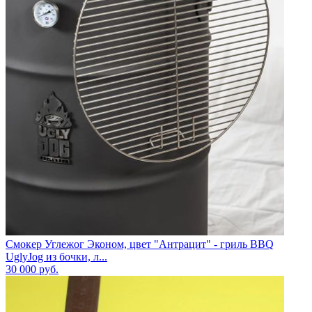
Смокер Углежог Эконом, цвет "Антрацит" - гриль BBQ
UglyJog из бочки, л...
30 000
руб.