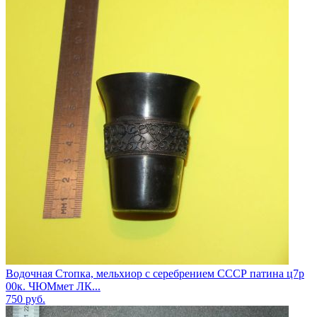
Водочная Стопка, мельхиор с серебрением СССР патина ц7р
00к. ЧЮМмет ЛК...
750
руб.