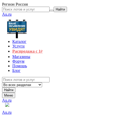
Регион
Россия
Найти
Au.ru
Каталог
Услуги
Распродажа с 1
₽
Магазины
Форум
Помощь
Блог
Найти
Меню
Au.ru
Au.ru