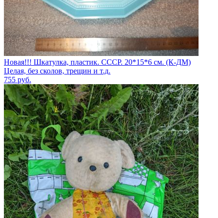
Новая!!! Шкатулка, пластик. СССР. 20*15*6 см. (К-ДМ)
Целая, без сколов, трещин и т.д.
755
руб.