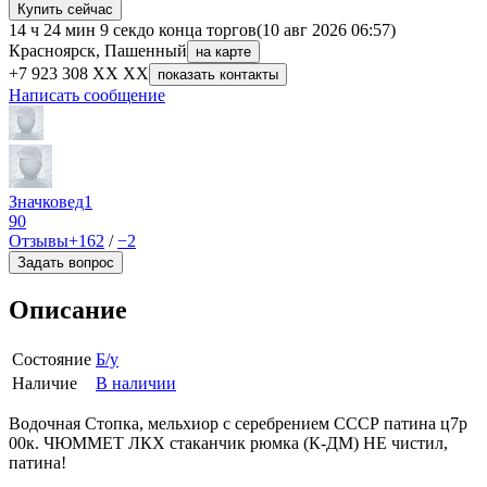
Купить сейчас
14 ч 24 мин 9 сек
до конца торгов
(10 авг 2026 06:57)
Красноярск, Пашенный
на карте
+7 923 308 XX XX
показать контакты
Написать сообщение
Значковед1
90
Отзывы
+162
/
−2
Задать вопрос
Описание
Состояние
Б/у
Наличие
В наличии
Водочная Стопка, мельхиор с серебрением СССР патина ц7р
00к. ЧЮММЕТ ЛКХ стаканчик рюмка (К-ДМ) НЕ чистил,
патина!