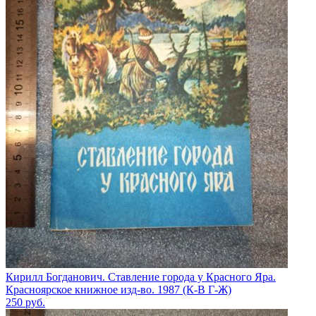
Кирилл Богданович. Ставление города у Красного Яра.
Красноярское книжное изд-во. 1987 (К-В Г-Ж)
250
руб.