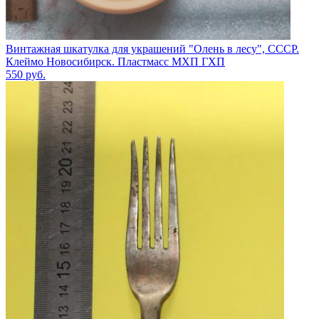
Винтажная шкатулка для украшений "Олень в лесу", СССР.
Клеймо Новосибирск. Пластмасс МХП ГХП
550
руб.