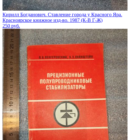
Кирилл Богданович. Ставление города у Красного Яра.
Красноярское книжное изд-во. 1987 (К-В Г-Ж)
250
руб.