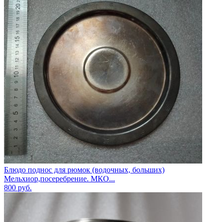
Блюдо поднос для рюмок (водочных, больших)
Мельхиор,посеребрение. МКО...
800
руб.