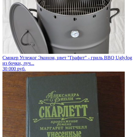
Смокер Углежог Эконом, цвет "Графит" - гриль BBQ UglyJog
из бочки, луч...
30 000
руб.