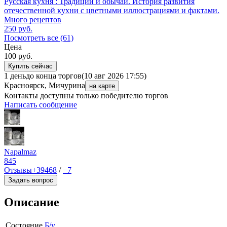
Русская кухня : Традиции и обычаи. История развития
отечественной кухни с цветными иллюстрациями и фактами.
Много рецептов
250
руб.
Посмотреть все (61)
Цена
100
руб.
Купить сейчас
1 день
до конца торгов
(10 авг 2026 17:55)
Красноярск, Мичурина
на карте
Контакты доступны только победителю торгов
Написать сообщение
Napalmaz
845
Отзывы
+39468
/
−7
Задать вопрос
Описание
Состояние
Б/у