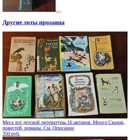
Другие лоты продавца
Мега лот детской литературы.16 авторов. Много Сказок,
повестей, романы. См. Описание
350
руб.