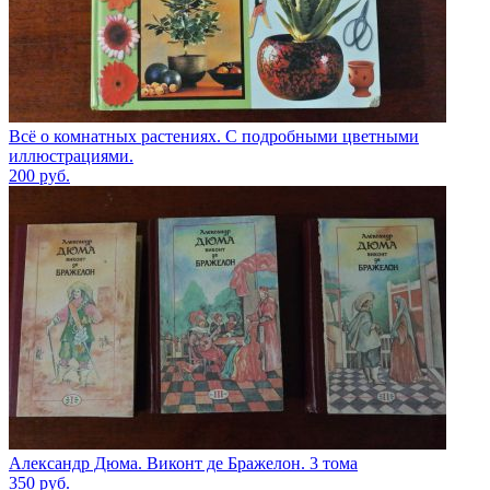
Всё о комнатных растениях. С подробными цветными
иллюстрациями.
200
руб.
Александр Дюма. Виконт де Бражелон. 3 тома
350
руб.