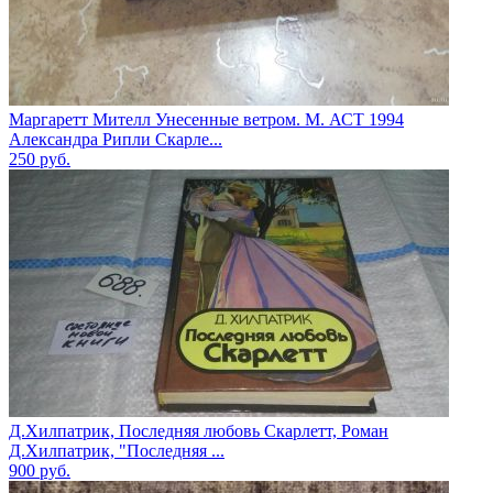
Маргаретт Мителл Унесенные ветром. М. АСТ 1994
Александра Рипли Скарле...
250
руб.
Д.Хилпатрик, Последняя любовь Скарлетт, Роман
Д.Хилпатрик, "Последняя ...
900
руб.