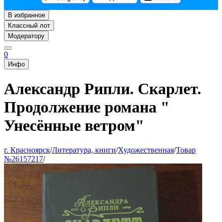
В избранное
Классный лот
Модератору
0
Инфо
Александр Рипли. Скарлет.
Продолжение романа "
Унесённые ветром"
г. Красноярск
/
Литература, книги
/
Художественная
/
Товар
№26157217
/