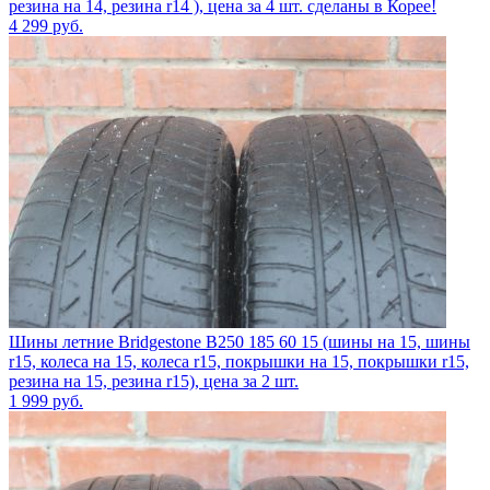
резина на 14, резина r14 ), цена за 4 шт. сделаны в Корее!
4 299
руб.
Шины летние Bridgestone B250 185 60 15 (шины на 15, шины
r15, колеса на 15, колеса r15, покрышки на 15, покрышки r15,
резина на 15, резина r15), цена за 2 шт.
1 999
руб.