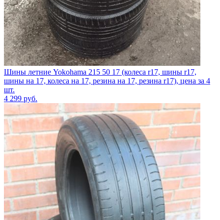
Шины летние Yokohama 215 50 17 (колеса r17, шины r17,
шины на 17, колеса на 17, резина на 17, резина r17), цена за 4
шт.
4 299
руб.