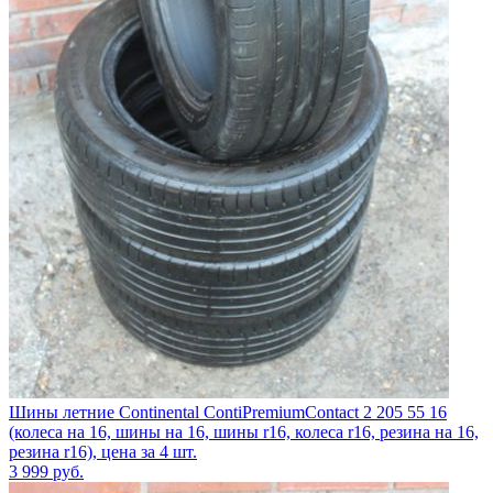
Шины летние Continental ContiPremiumContact 2 205 55 16
(колеса на 16, шины на 16, шины r16, колеса r16, резина на 16,
резина r16), цена за 4 шт.
3 999
руб.