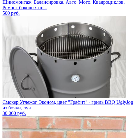
Шиномонтаж, Балансировка, Авто, Мото, Квадроциклов,
Ремонт боковых по...
500
руб.
Смокер Углежог Эконом, цвет "Графит" - гриль BBQ UglyJog
из бочки, луч...
30 000
руб.