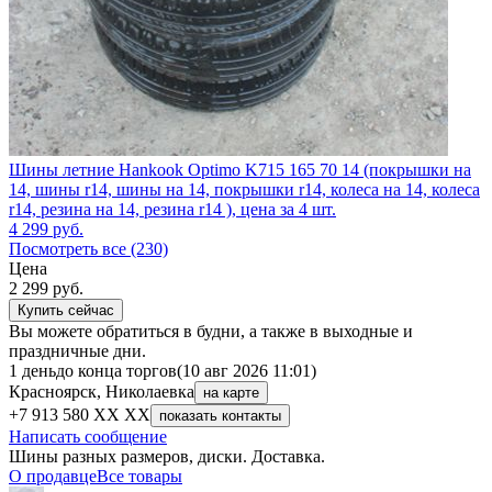
Шины летние Hankook Optimo K715 165 70 14 (покрышки на
14, шины r14, шины на 14, покрышки r14, колеса на 14, колеса
r14, резина на 14, резина r14 ), цена за 4 шт.
4 299
руб.
Посмотреть все (230)
Цена
2 299
руб.
Купить сейчас
Вы можете обратиться в будни, а также в выходные и
праздничные дни.
1 день
до конца торгов
(10 авг 2026 11:01)
Красноярск, Николаевка
на карте
+7 913 580 XX XX
показать контакты
Написать сообщение
Шины разных размеров, диски. Доставка.
О продавце
Все товары