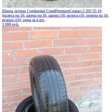
Шины летние Continental ContiPremiumContact 2 205 55 16
(колеса на 16, шины на 16, шины r16, колеса r16, резина на 16,
резина r16), цена за 4 шт.
3 999
руб.