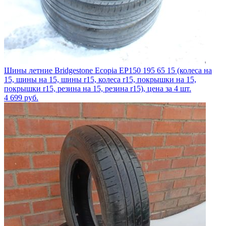
Шины летние Bridgestone Ecopia EP150 195 65 15 (колеса на
15, шины на 15, шины r15, колеса r15, покрышки на 15,
покрышки r15, резина на 15, резина r15), цена за 4 шт.
4 699
руб.