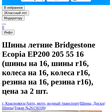
В избранное
1
Классный лот
Модератору
0
Инфо
Шины летние Bridgestone
Ecopia EP200 205 55 16
(шины на 16, шины r16,
колеса на 16, колеса r16,
резина на 16, резина r16),
цена за 2 шт.
г. Красноярск
/
Авто, мото, водный транспорт
/
Шины, Диски
/
Шины
/
Товар №26156100
/