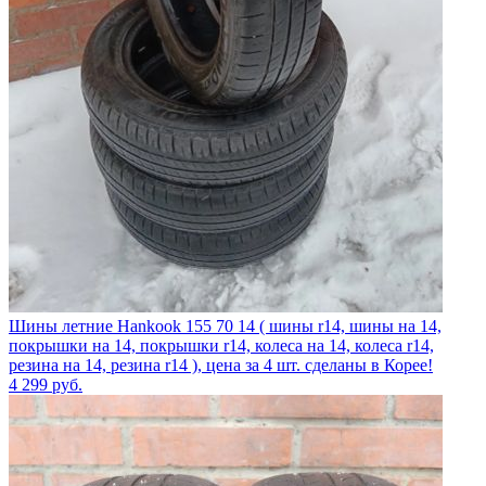
Шины летние Hankook 155 70 14 ( шины r14, шины на 14,
покрышки на 14, покрышки r14, колеса на 14, колеса r14,
резина на 14, резина r14 ), цена за 4 шт. сделаны в Корее!
4 299
руб.