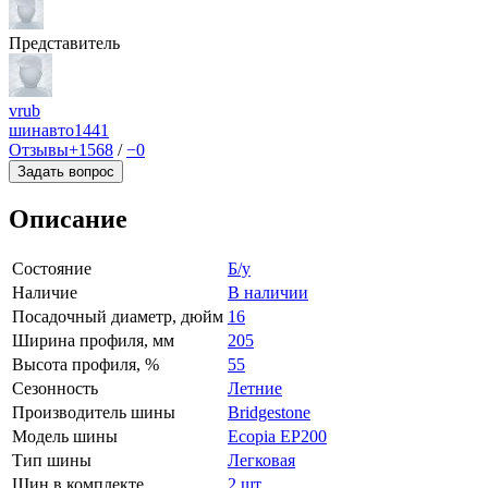
Представитель
vrub
шинавто
1441
Отзывы
+1568
/
−0
Задать вопрос
Описание
Состояние
Б/у
Наличие
В наличии
Посадочный диаметр, дюйм
16
Ширина профиля, мм
205
Высота профиля, %
55
Сезонность
Летние
Производитель шины
Bridgestone
Модель шины
Ecopia EP200
Тип шины
Легковая
Шин в комплекте
2 шт