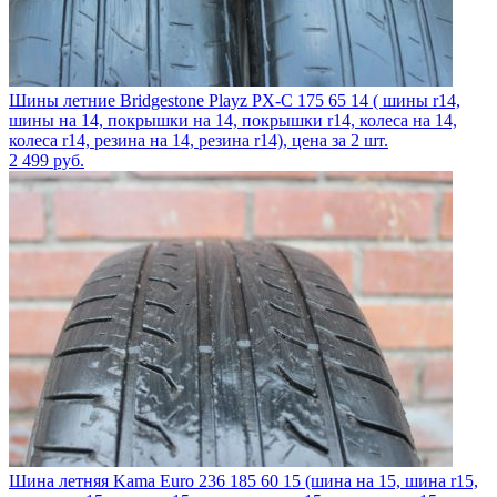
Шины летние Bridgestone Playz PX-C 175 65 14 ( шины r14,
шины на 14, покрышки на 14, покрышки r14, колеса на 14,
колеса r14, резина на 14, резина r14), цена за 2 шт.
2 499
руб.
Шина летняя Kama Euro 236 185 60 15 (шина на 15, шина r15,