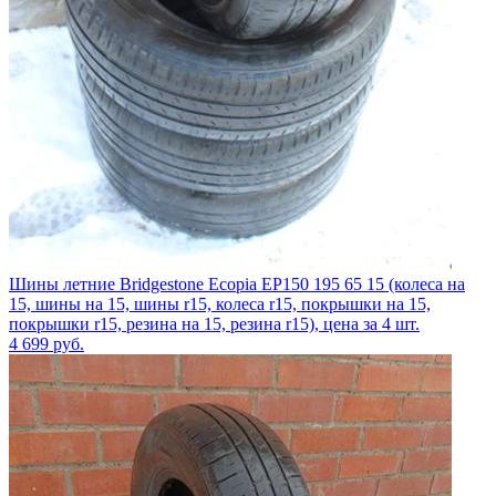
Шины летние Bridgestone Ecopia EP150 195 65 15 (колеса на
15, шины на 15, шины r15, колеса r15, покрышки на 15,
покрышки r15, резина на 15, резина r15), цена за 4 шт.
4 699
руб.