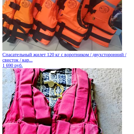
Спасательный жилет 120 кг с воротником / двухсторонний /
свисток / кар...
1 690
руб.