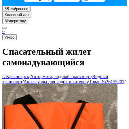
3
В избранное
Классный лот
Модератору
0
Инфо
Спасательный жилет
самонадувающийся
г. Красноярск
/
Авто, мото, водный транспорт
/
Водный
транспорт
/
Аксессуары для лодок и катеров
/
Товар №26155202
/