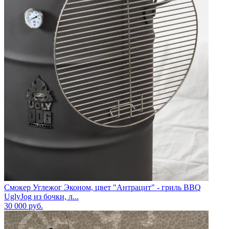
Смокер Углежог Эконом, цвет "Антрацит" - гриль BBQ
UglyJog из бочки, л...
30 000
руб.