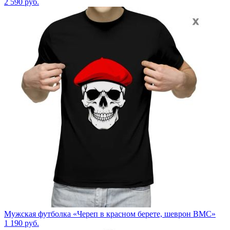
2 590
руб.
Мужская футболка «Череп в красном берете, шеврон ВМС»
1 190
руб.