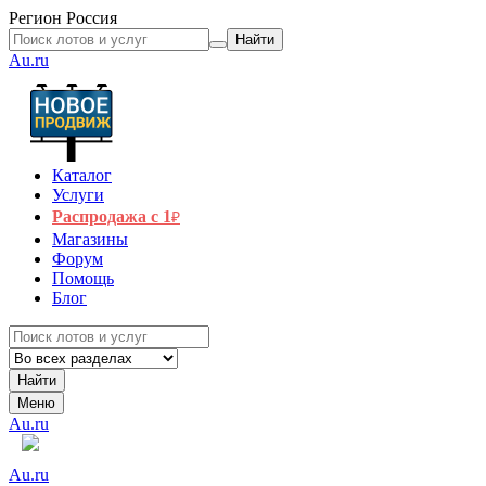
Регион
Россия
Найти
Au.ru
Каталог
Услуги
Распродажа с 1
₽
Магазины
Форум
Помощь
Блог
Найти
Меню
Au.ru
Au.ru