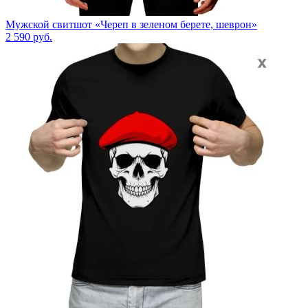
Мужской свитшот «Череп в зеленом берете, шеврон»
2 590
руб.