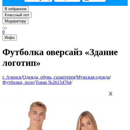
В избранное
Классный лот
Модератору
0
Инфо
Футболка оверсайз «Здание
логотип»
г. Ачинск
/
Одежда, обувь, галантерея
/
Мужская одежда
/
Футболки, поло
/
Товар №26154764
/