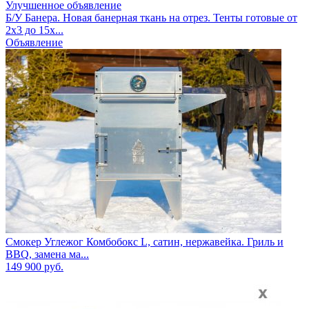
Улучшенное объявление
Б/У Банера. Новая банерная ткань на отрез. Тенты готовые от
2х3 до 15х...
Объявление
Смокер Углежог Комбобокс L, сатин, нержавейка. Гриль и
BBQ, замена ма...
149 900
руб.