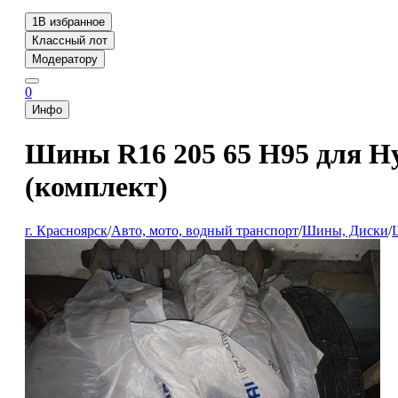
1
В избранное
Классный лот
Модератору
0
Инфо
Шины R16 205 65 H95 для Hyu
(комплект)
г. Красноярск
/
Авто, мото, водный транспорт
/
Шины, Диски
/