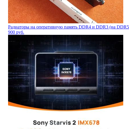
Радиаторы на оперативную память DDR4 и DDR3 (на DDR5 н
900
руб.