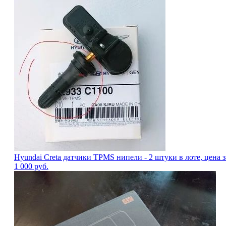
Hyundai Creta датчики TPMS нипели - 2 штуки в лоте, цена з
1 000
руб.