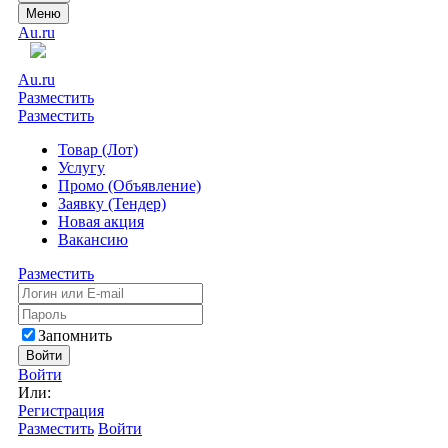
Меню
Au.ru
Au.ru
Разместить
Разместить
Товар (Лот)
Услугу
Промо (Объявление)
Заявку (Тендер)
Новая акция
Вакансию
Разместить
Запомнить
Войти
Войти
Или:
Регистрация
Разместить
Войти