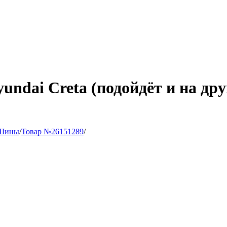
ndai Creta (подойдёт и на друг
Шины
/
Товар №26151289
/