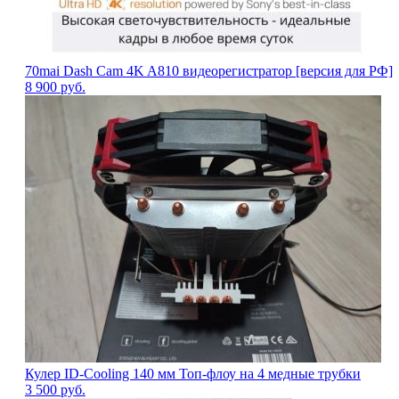
70mai Dash Cam 4K A810 видеорегистратор [версия для РФ]
8 900
руб.
Кулер ID-Cooling 140 мм Топ-флоу на 4 медные трубки
3 500
руб.