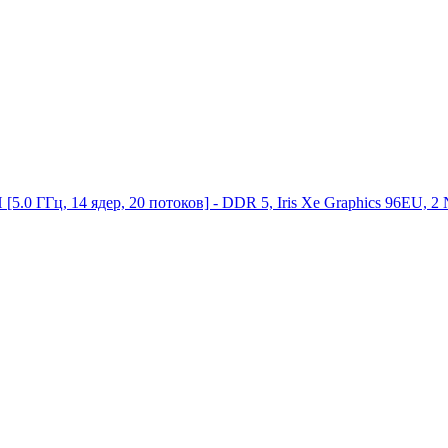
 [5.0 ГГц, 14 ядер, 20 потоков] - DDR 5, Iris Xe Graphics 96EU,