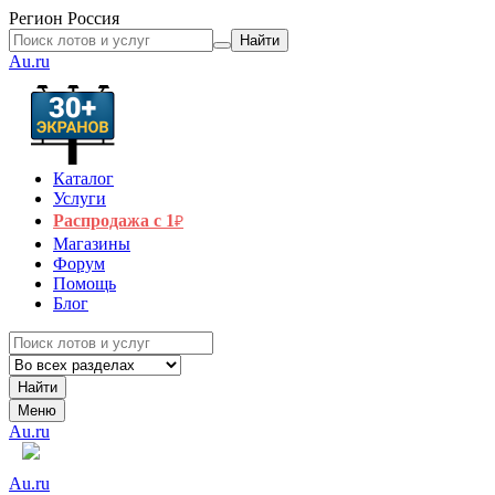
Регион
Россия
Найти
Au.ru
Каталог
Услуги
Распродажа с 1
₽
Магазины
Форум
Помощь
Блог
Найти
Меню
Au.ru
Au.ru