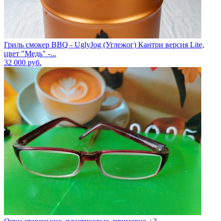
Гриль смокер BBQ - UglyJog (Углежог) Кантри версия Lite,
цвет "Медь" -...
32 000
руб.