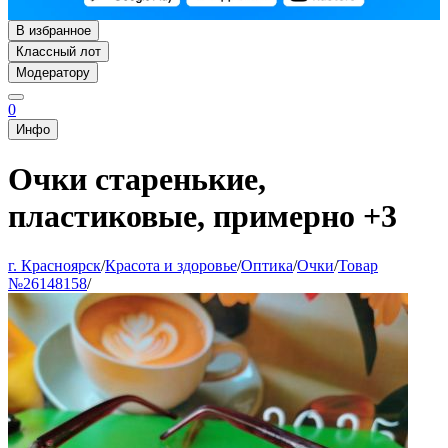
В избранное
Классный лот
Модератору
0
Инфо
Очки старенькие,
пластиковые, примерно +3
г. Красноярск
/
Красота и здоровье
/
Оптика
/
Очки
/
Товар
№26148158
/