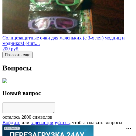
Солнцезащитные очки для маленьких (с 3-х лет) модниц и
модников! (4шт....
200
руб.
Показать еще
Вопросы
Новый вопрос
осталось
2800
символов
Войдите
или
зарегистрируйтесь
, чтобы задавать вопросы
РЕКЛАМА